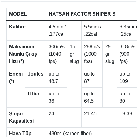
MODEL
HATSAN FACTOR SNIPER S
Kalibre
4.5mm /
5.5mm /
6.35mm 
.177cal
.22cal
.25cal
Maksimum
306m/s
15
288m/s
29
318m/s
Namlu Çıkış
(1040
gr
(1000
gr
(900
Hızı (*)
fps)
slug
fps)
slug
fps)
Enerji
Joules
up to
up to
up to
(*)
48,7
87
109
ft.lbs
up to
up to
up to
36
64,5
80
Şarjör
24
21-45
19-39
Kapasitesi
Hava Tüp
480cc (karbon fiber)