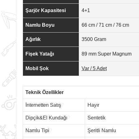
Şarjör Kapasitesi
4+1
Namlu Boyu
66 cm / 71 cm / 76 cm
Ağırlık
3500 Gram
Fişek Yatağı
89 mm Super Magnum
Mobil Şok
Var / 5 Adet
Teknik Özellikler
İnternetten Satış
?
Hayır
Dipçik&El Kundağı
?
Sentetik
Namlu Tipi
?
Şeritli Namlu