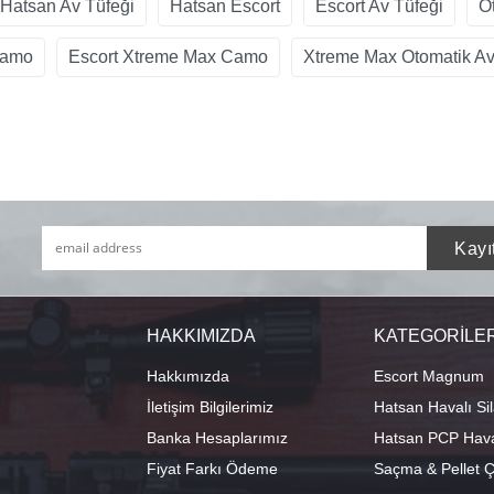
Hatsan Av Tüfeği
Hatsan Escort
Escort Av Tüfeği
O
Camo
Escort Xtreme Max Camo
Xtreme Max Otomatik Av
HAKKIMIZDA
KATEGORİLE
Hakkımızda
Escort Magnum
İletişim Bilgilerimiz
Hatsan Havalı Sil
Banka Hesaplarımız
Hatsan PCP Haval
Fiyat Farkı Ödeme
Saçma & Pellet Çe