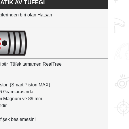
TİK AV TÜFEĞİ
cilerinden biri olan Hatsan
ahiptir. Tüfek tamamen RealTree
Piston (Smart Piston MAX)
66 Gram arasında
 mm Magnum ve 89 mm
edir.
 fişek beslemesini