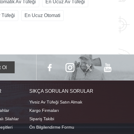
tomatik Av Tüfeği
En Ucuz Av Tüfeği
 Tüfeği
En Ucuz Otomati
R
SIKÇA SORULAN SORULAR
Yivsiz Av Tüfeği Satın Almak
ahlar
Kargo Firmaları
ı Silahlar
Sipariş Takibi
şitleri
Ön Bilgilendirme Formu