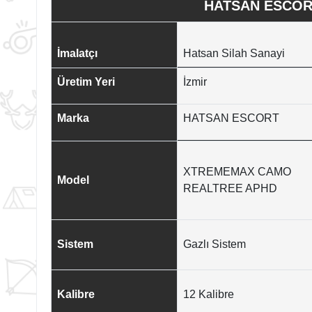
HATSAN ESCOR
İmalatçı
Hatsan Silah Sanayi
Üretim Yeri
İzmir
Marka
HATSAN ESCORT
XTREMEMAX CAMO
Model
REALTREE APHD
Sistem
Gazlı Sistem
Kalibre
12 Kalibre