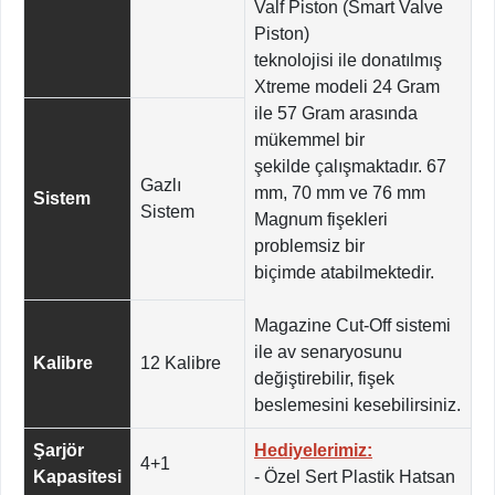
Valf Piston (Smart Valve
Piston)
teknolojisi ile donatılmış
Xtreme modeli 24 Gram
ile 57 Gram arasında
mükemmel bir
şekilde çalışmaktadır. 67
Gazlı
mm, 70 mm ve 76 mm
Sistem
Sistem
Magnum fişekleri
problemsiz bir
biçimde atabilmektedir.
Magazine Cut-Off sistemi
ile av senaryosunu
Kalibre
12 Kalibre
değiştirebilir, fişek
beslemesini kesebilirsiniz.
Şarjör
Hediyelerimiz:
4+1
Kapasitesi
- Özel Sert Plastik Hatsan