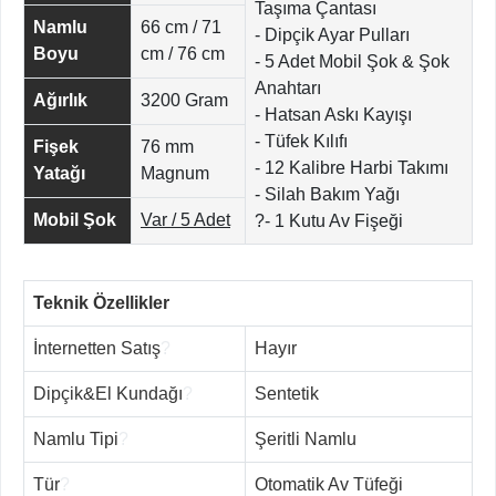
Taşıma Çantası
Namlu
66 cm / 71
- Dipçik Ayar Pulları
Boyu
cm / 76 cm
- 5 Adet Mobil Şok & Şok
Anahtarı
Ağırlık
3200 Gram
- Hatsan Askı Kayışı
- Tüfek Kılıfı
Fişek
76 mm
- 12 Kalibre Harbi Takımı
Yatağı
Magnum
- Silah Bakım Yağı
Mobil Şok
Var / 5 Adet
?- 1 Kutu Av Fişeği
Teknik Özellikler
İnternetten Satış
?
Hayır
Dipçik&El Kundağı
?
Sentetik
Namlu Tipi
?
Şeritli Namlu
Tür
?
Otomatik Av Tüfeği