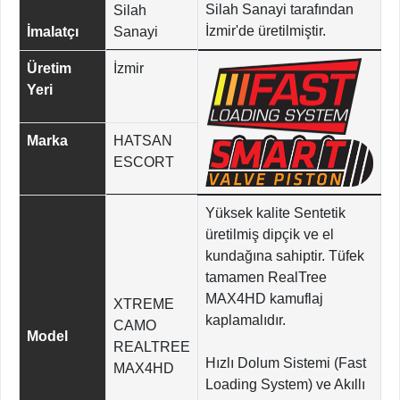
Silah Sanayi tarafından
Silah
İzmir'de üretilmiştir.
İmalatçı
Sanayi
Üretim
İzmir
Yeri
Marka
HATSAN
ESCORT
Yüksek kalite Sentetik
üretilmiş dipçik ve el
kundağına sahiptir. Tüfek
tamamen RealTree
MAX4HD kamuflaj
XTREME
kaplamalıdır.
CAMO
Model
REALTREE
Hızlı Dolum Sistemi (Fast
MAX4HD
Loading System) ve Akıllı