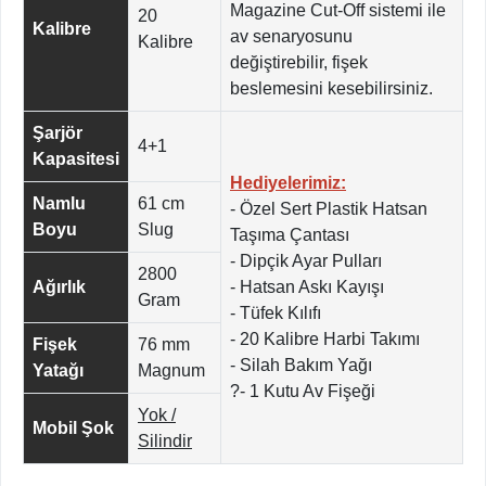
Magazine Cut-Off sistemi ile
20
Kalibre
av senaryosunu
Kalibre
değiştirebilir, fişek
beslemesini kesebilirsiniz.
Şarjör
4+1
Kapasitesi
Hediyelerimiz:
Namlu
61 cm
- Özel Sert Plastik Hatsan
Boyu
Slug
Taşıma Çantası
- Dipçik Ayar Pulları
2800
Ağırlık
- Hatsan Askı Kayışı
Gram
- Tüfek Kılıfı
- 20 Kalibre Harbi Takımı
Fişek
76 mm
- Silah Bakım Yağı
Yatağı
Magnum
?- 1 Kutu Av Fişeği
Yok /
Mobil Şok
Silindir