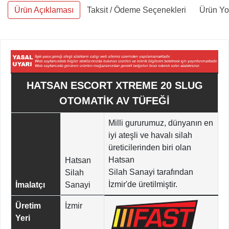
Ürün Açıklaması
Taksit / Ödeme Seçenekleri
Ürün Yo
HATSAN ESCORT XTREME 20 SLUG
OTOMATİK AV TÜFEĞİ
Milli gururumuz, dünyanın en
iyi ateşli ve havalı silah
üreticilerinden biri olan
Hatsan
Hatsan
Silah Sanayi tarafından
Silah
İzmir'de üretilmiştir.
İmalatçı
Sanayi
Üretim
İzmir
Yeri