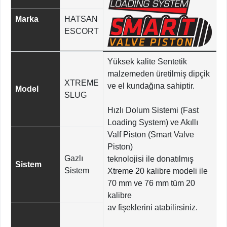
Marka
HATSAN
ESCORT
Yüksek kalite Sentetik
malzemeden üretilmiş dipçik
XTREME
ve el kundağına sahiptir.
Model
SLUG
Hızlı Dolum Sistemi (Fast
Loading System) ve Akıllı
Valf Piston (Smart Valve
Piston)
Gazlı
teknolojisi ile donatılmış
Sistem
Sistem
Xtreme 20 kalibre modeli ile
70 mm ve 76 mm tüm 20
kalibre
av fişeklerini atabilirsiniz.