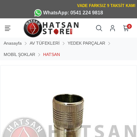
WhatsApp: 0541 224 9818
0
Anasayfa
AV TÜFEKLERİ
YEDEK PARÇALAR
MOBİL ŞOKLAR
HATSAN