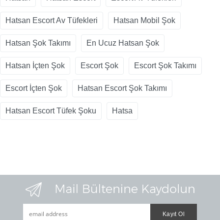
Hatsan Escort Av Tüfekleri
Hatsan Mobil Şok
Hatsan Şok Takımı
En Ucuz Hatsan Şok
Hatsan İçten Şok
Escort Şok
Escort Şok Takımı
Escort İçten Şok
Hatsan Escort Şok Takımı
Hatsan Escort Tüfek Şoku
Hatsa