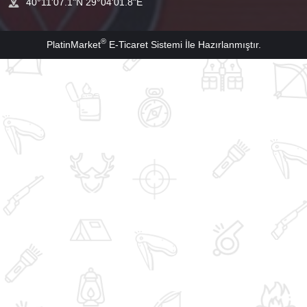
40°11'07.1"N 29°04'01.8"E
®
PlatinMarket
E-Ticaret Sistemi
İle Hazırlanmıştır.