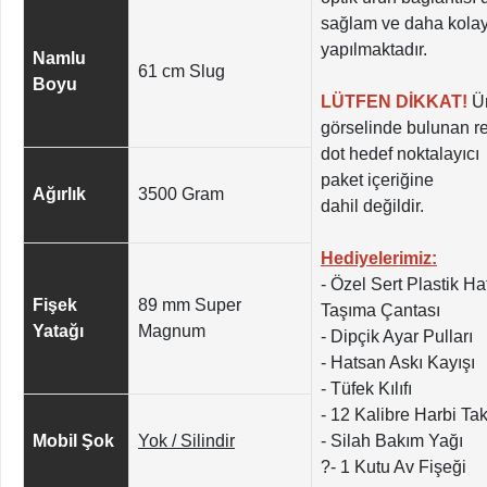
sağlam ve daha kola
yapılmaktadır.
Namlu
61 cm Slug
Boyu
LÜTFEN DİKKAT!
Ü
görselinde bulunan r
dot hedef noktalayıcı
paket içeriğine
Ağırlık
3500 Gram
dahil değildir.
Hediyelerimiz:
- Özel Sert Plastik H
Fişek
89 mm Super
Taşıma Çantası
Yatağı
Magnum
- Dipçik Ayar Pulları
- Hatsan Askı Kayışı
- Tüfek Kılıfı
- 12 Kalibre Harbi Ta
Mobil Şok
Yok / Silindir
- Silah Bakım Yağı
?- 1 Kutu Av Fişeği