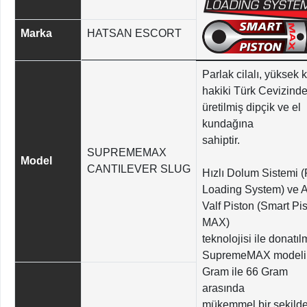
Marka
HATSAN ESCORT
Parlak cilalı, yüksek k
hakiki Türk Cevizind
üretilmiş dipçik ve el
kundağına
sahiptir.
SUPREMEMAX
Model
CANTILEVER SLUG
Hızlı Dolum Sistemi (
Loading System) ve Ak
Valf Piston (Smart Pi
MAX)
teknolojisi ile donatıl
SupremeMAX modeli
Gram ile 66 Gram
arasında
mükemmel bir şekild