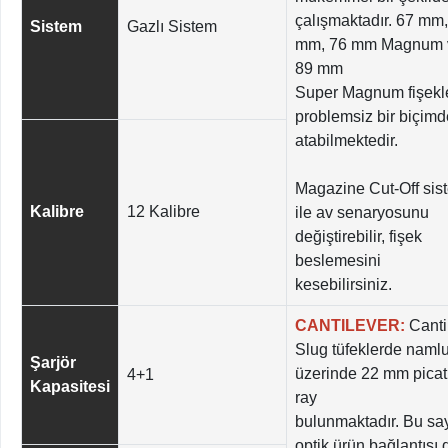
çalışmaktadır. 67 mm
Sistem
Gazlı Sistem
mm, 76 mm Magnum 
89 mm
Super Magnum fişekle
problemsiz bir biçimd
atabilmektedir.
Magazine Cut-Off sis
Kalibre
12 Kalibre
ile av senaryosunu
değiştirebilir, fişek
beslemesini
kesebilirsiniz.
CANTILEVER:
Canti
Slug tüfeklerde naml
Şarjör
üzerinde 22 mm picat
4+1
Kapasitesi
ray
bulunmaktadır. Bu s
optik ürün bağlantısı