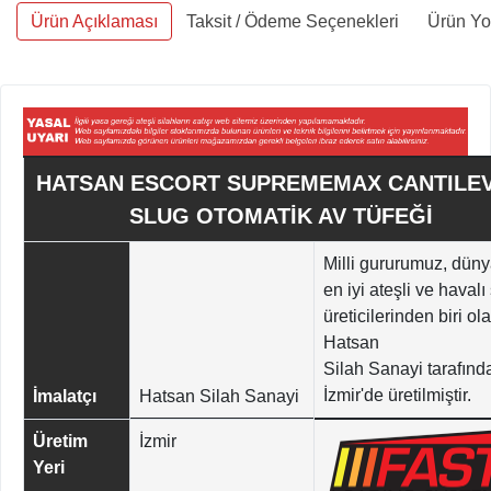
Ürün Açıklaması
Taksit / Ödeme Seçenekleri
Ürün Yo
HATSAN ESCORT SUPREMEMAX CANTILE
SLUG OTOMATİK AV TÜFEĞİ
Milli gururumuz, dün
en iyi ateşli ve havalı
üreticilerinden biri ol
Hatsan
Silah Sanayi tarafınd
İzmir'de üretilmiştir.
İmalatçı
Hatsan Silah Sanayi
Üretim
İzmir
Yeri