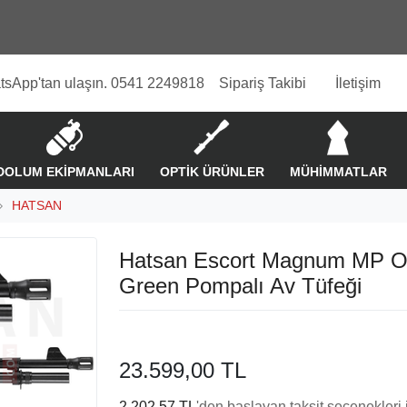
tsApp'tan ulaşın. 0541 2249818
Sipariş Takibi
İletişim
DOLUM EKİPMANLARI
OPTİK ÜRÜNLER
MÜHİMMATLAR
HATSAN
Hatsan Escort Magnum MP 
Green Pompalı Av Tüfeği
23.599,00 TL
2.202,57 TL
'den başlayan taksit seçenekleri 