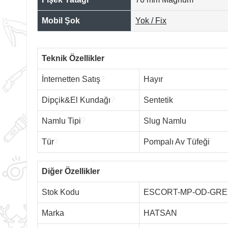
Mobil Şok
Yok / Fix
Teknik Özellikler
İnternetten Satış
?
Hayır
Dipçik&El Kundağı
?
Sentetik
Namlu Tipi
?
Slug Namlu
Tür
?
Pompalı Av Tüfeği
Diğer Özellikler
Stok Kodu
ESCORT-MP-OD-GR
Marka
HATSAN