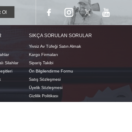
R
SIKÇA SORULAN SORULAR
Yivsiz Av Tüfeği Satın Almak
ahlar
Kargo Firmaları
ı Silahlar
Sipariş Takibi
şitleri
Ön Bilgilendirme Formu
k
Satış Sözleşmesi
Üyelik Sözleşmesi
Gizlilik Politikası
camescit Mah. Kümbet Sokak No:4/A Osmangazi/BURSA