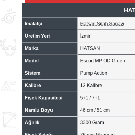
HAT
İmalatçı
Hatsan Silah Sanayi
Üretim Yeri
İzmir
Marka
HATSAN
Model
Escort MP OD Green
Sistem
Pump Action
Kalibre
12 Kalibre
Fişek Kapasitesi
5+1 / 7+1
Namlu Boyu
46 cm / 51 cm
Ağırlık
3300 Gram
Fişek Yatağı
76 mm Magnum