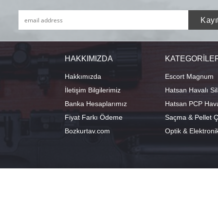
HAKKIMIZDA
KATEGORİLE
Hakkımızda
Escort Magnum
İletişim Bilgilerimiz
Hatsan Havalı Sil
Banka Hesaplarımız
Hatsan PCP Haval
Fiyat Farkı Ödeme
Saçma & Pellet Çe
Bozkurtav.com
Optik & Elektroni
info@hatsanstore.com
Merkez: Ala