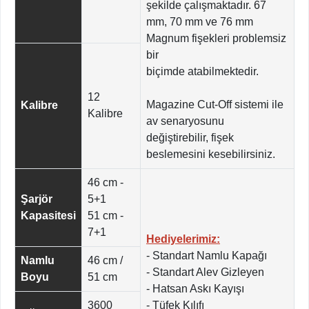
şekilde çalışmaktadır. 67
mm, 70 mm ve 76 mm
Magnum fişekleri problemsiz
bir
biçimde atabilmektedir.
12
Magazine Cut-Off sistemi ile
Kalibre
Kalibre
av senaryosunu
değiştirebilir, fişek
beslemesini kesebilirsiniz.
46 cm -
Şarjör
5+1
Kapasitesi
51 cm -
7+1
Hediyelerimiz:
- Standart Namlu Kapağı
Namlu
46 cm /
- Standart Alev Gizleyen
Boyu
51 cm
- Hatsan Askı Kayışı
3600
- Tüfek Kılıfı