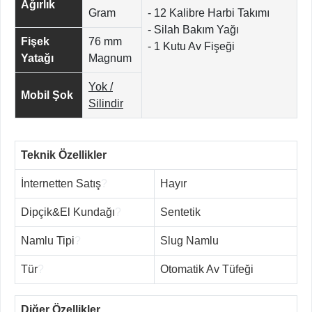
Ağırlık
Gram
- 12 Kalibre Harbi Takımı
- Silah Bakım Yağı
Fişek
76 mm
- 1 Kutu Av Fişeği
Yatağı
Magnum
Yok /
Mobil Şok
Silindir
Teknik Özellikler
İnternetten Satış
?
Hayır
Dipçik&El Kundağı
?
Sentetik
Namlu Tipi
?
Slug Namlu
Tür
?
Otomatik Av Tüfeği
Diğer Özellikler