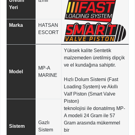
Üretim
İzmir
Yeri
Marka
HATSAN
ESCORT
Yüksek kalite Sentetik
malzemeden üretilmiş dipçik
ve el kundağına sahiptir.
MP-A
Model
MARINE
Hızlı Dolum Sistemi (Fast
Loading System) ve Akıllı
Valf Piston (Smart Valve
Piston)
teknolojisi ile donatılmış MP-
A modeli 24 Gram ile 57
Gazlı
Gram arasında mükemmel
Sistem
Sistem
bir