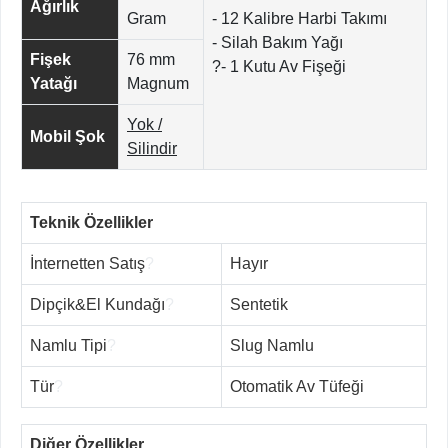
Ağırlık
Gram
- 12 Kalibre Harbi Takımı
- Silah Bakım Yağı
Fişek
76 mm
?- 1 Kutu Av Fişeği
Yatağı
Magnum
Yok /
Mobil Şok
Silindir
Teknik Özellikler
İnternetten Satış
?
Hayır
Dipçik&El Kundağı
?
Sentetik
Namlu Tipi
?
Slug Namlu
Tür
?
Otomatik Av Tüfeği
Diğer Özellikler