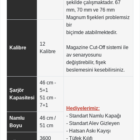
şekilde çalışmaktadır. 67
mm, 70 mm ve 76 mm
Magnum fişekleri problemsiz
bir
biçimde atabilmektedir.
12
Magazine Cut-Off sistemi ile
Kalibre
Kalibre
av senaryosunu
değiştirebilir, fişek
beslemesini kesebilirsiniz.
46 cm -
Şarjör
5+1
Kapasitesi
51 cm -
7+1
Hediyelerimiz:
- Standart Namlu Kapağı
Namlu
46 cm /
- Standart Alev Gizleyen
Boyu
51 cm
- Hatsan Askı Kayışı
3600
- Tüfek Kılıfı