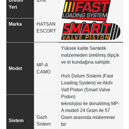
Üretim
İzmir
Yeri
Marka
HATSAN
ESCORT
Yüksek kalite Sentetik
malzemeden üretilmiş dipçik
ve el kundağına sahiptir.
MP-A
Model
CAMO
Hızlı Dolum Sistemi (Fast
Loading System) ve Akıllı
Valf Piston (Smart Valve
Piston)
teknolojisi ile donatılmış MP-
A modeli 24 Gram ile 57
Gazlı
Gram arasında mükemmel
Sistem
Sistem
bir