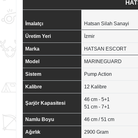
HAT
İmalatçı
Hatsan Silah Sanayi
Üretim Yeri
İzmir
Marka
HATSAN ESCORT
Model
MARINEGUARD
Sistem
Pump Action
Kalibre
12 Kalibre
46 cm - 5+1
Şarjör Kapasitesi
51 cm - 7+1
Namlu Boyu
46 cm / 51 cm
Ağırlık
2900 Gram