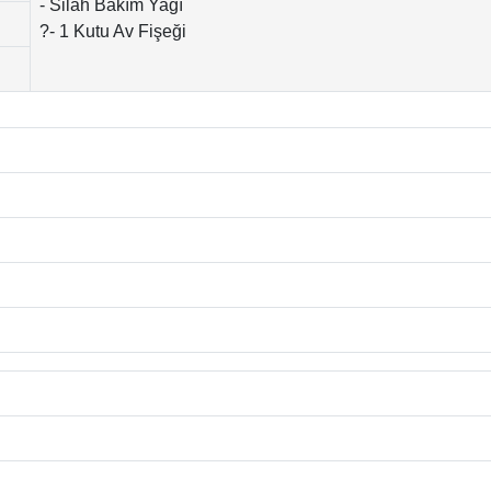
- Silah Bakım Yağı
?- 1 Kutu Av Fişeği