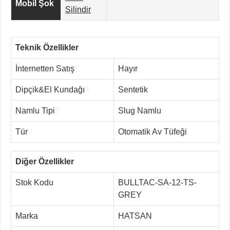
Mobil Şok
Silindir
Teknik Özellikler
İnternetten Satış
?
Hayır
Dipçik&El Kundağı
?
Sentetik
Namlu Tipi
?
Slug Namlu
Tür
?
Otomatik Av Tüfeği
Diğer Özellikler
Stok Kodu
BULLTAC-SA-12-TS-
GREY
Marka
HATSAN