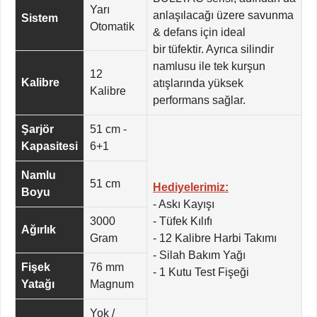
Yarı
anlaşılacağı üzere savunma
Sistem
Otomatik
& defans için ideal
bir tüfektir. Ayrıca silindir
namlusu ile tek kurşun
12
Kalibre
atışlarında yüksek
Kalibre
performans sağlar.
Şarjör
51 cm -
Kapasitesi
6+1
Namlu
51 cm
Hediyelerimiz:
Boyu
- Askı Kayışı
3000
- Tüfek Kılıfı
Ağırlık
Gram
- 12 Kalibre Harbi Takımı
- Silah Bakım Yağı
Fişek
76 mm
- 1 Kutu Test Fişeği
Yatağı
Magnum
Yok /