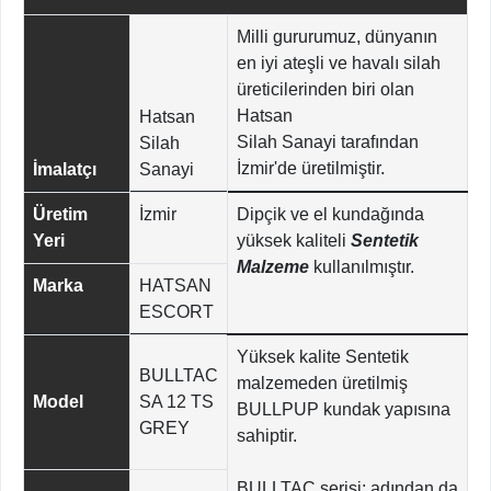
Milli gururumuz, dünyanın
en iyi ateşli ve havalı silah
üreticilerinden biri olan
Hatsan
Hatsan
Silah Sanayi tarafından
Silah
İzmir'de üretilmiştir.
İmalatçı
Sanayi
Üretim
İzmir
Dipçik ve el kundağında
Yeri
yüksek kaliteli
Sentetik
Malzeme
kullanılmıştır.
Marka
HATSAN
ESCORT
Yüksek kalite Sentetik
BULLTAC
malzemeden üretilmiş
Model
SA 12 TS
BULLPUP kundak yapısına
GREY
sahiptir.
BULLTAC serisi; adından da