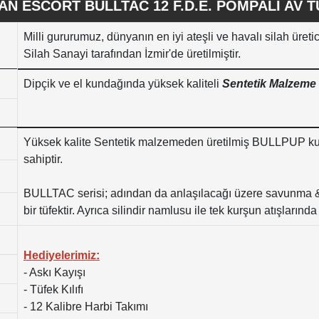
AN ESCORT BULLTAC 12 F.D.E. POMPALI AV T
Milli gururumuz, dünyanın en iyi ateşli ve havalı silah üreti
Silah Sanayi tarafından İzmir'de üretilmiştir.
Dipçik ve el kundağında yüksek kaliteli
Sentetik Malzeme
Yüksek kalite Sentetik malzemeden üretilmiş BULLPUP k
sahiptir.
BULLTAC serisi; adından da anlaşılacağı üzere savunma & 
bir tüfektir. Ayrıca silindir namlusu ile tek kurşun atışların
Hediyelerimiz:
- Askı Kayışı
- Tüfek Kılıfı
- 12 Kalibre Harbi Takımı