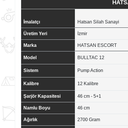
HATS
İmalatçı
Hatsan Silah Sanayi
Üretim Yeri
İzmir
Marka
HATSAN ESCORT
Model
BULLTAC 12
Sistem
Pump Action
Kalibre
12 Kalibre
Şarjör Kapasitesi
46 cm - 5+1
Namlu Boyu
46 cm
Ağırlık
2700 Gram