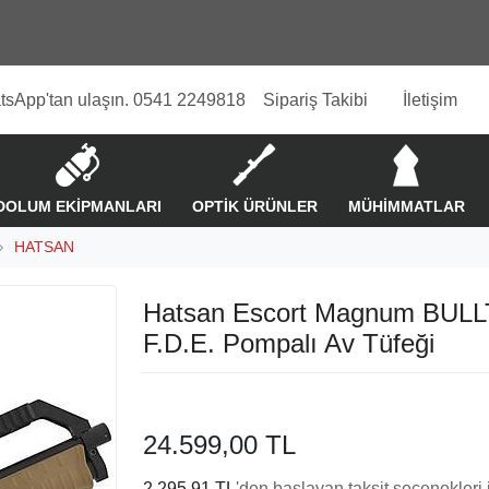
tsApp'tan ulaşın. 0541 2249818
Sipariş Takibi
İletişim
DOLUM EKİPMANLARI
OPTİK ÜRÜNLER
MÜHİMMATLAR
HATSAN
Hatsan Escort Magnum BULL
F.D.E. Pompalı Av Tüfeği
24.599,00 TL
2.295,91 TL
'den başlayan taksit seçenekleri 