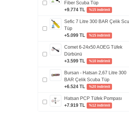
Fiber Scuba Tüp
+9.774 TL
%15 indirimli
Sefic 7 Litre 300 BAR Çelik Sc
Tüp
+5.099 TL
%15 indirimli
Comet 6-24x50 AOEG Tüfek
Dürbünü
+3.599 TL
%10 indirimli
Bursan - Hatsan 2,67 Litre 300
BAR Çelik Scuba Tüp
+6.524 TL
%20 indirimli
Hatsan PCP Tüfek Pompası
+7.919 TL
%12 indirimli