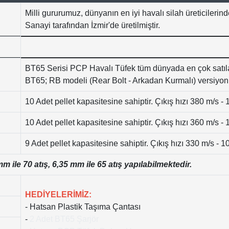
Milli gururumuz, dünyanın en iyi havalı silah üreticilerin
Sanayi tarafından İzmir'de üretilmiştir.
BT65 Serisi PCP Havalı Tüfek tüm dünyada en çok satıla
BT65; RB modeli (Rear Bolt - Arkadan Kurmalı) versiyonu 
10 Adet pellet kapasitesine sahiptir. Çıkış hızı 380 m/s -
10 Adet pellet kapasitesine sahiptir. Çıkış hızı 360 m/s - 
9 Adet pellet kapasitesine sahiptir. Çıkış hızı 330 m/s - 1
mm ile 70 atış, 6,35 mm ile 65 atış yapılabilmektedir.
HEDİYELERİMİZ:
- Hatsan Plastik Taşıma Çantası
-
2 Adet BT65 Şarjör