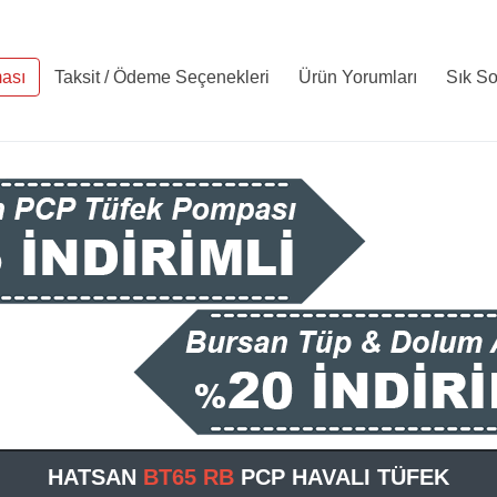
ası
Taksit / Ödeme Seçenekleri
Ürün Yorumları
Sık So
HATSAN
BT65 RB
PCP HAVALI TÜFEK