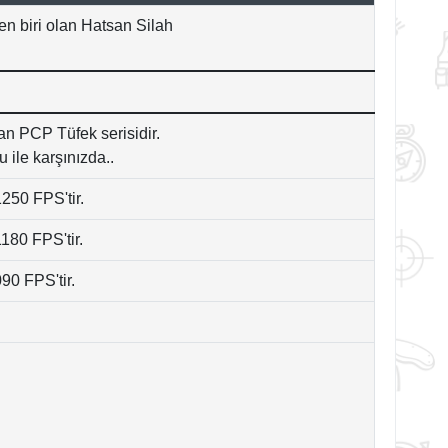
den biri olan Hatsan Silah
n PCP Tüfek serisidir.
ile karşınızda..
 1250 FPS'tir.
1180 FPS'tir.
090 FPS'tir.