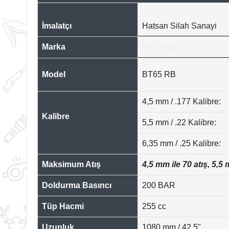
İmalatçı
Hatsan Silah Sanayi
Marka
HATSAN
Model
BT65 RB
4,5 mm / .177 Kalibre:
Kalibre
5,5 mm / .22 Kalibre:
6,35 mm / .25 Kalibre:
Maksimum Atış
4,5 mm ile 70 atış, 5,5 
Doldurma Basıncı
200 BAR
Tüp Hacmi
255 cc
Uzunluk
1080 mm / 42,5"