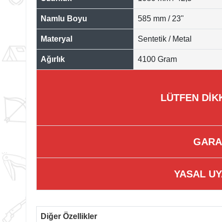
Namlu Boyu
585 mm / 23"
Materyal
Sentetik / Metal
Ağırlık
4100 Gram
LÜTFEN DİK
GARA
YASAL UY
Diğer Özellikler