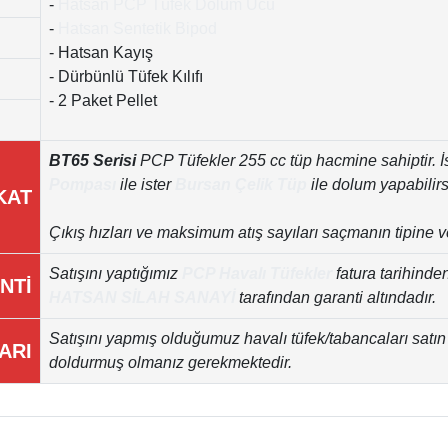
-
Hatsan PCP Tüfek Dolum Ucu
-
Hatsan Sentetik Bipod
- Hatsan Kayış
- Dürbünlü Tüfek Kılıfı
- 2 Paket Pellet
BT65 Serisi
PCP Tüfekler
255 cc tüp hacmine sahiptir. İ
Pompası
ile ister
Bursan Çelik Tüp
ile dolum yapabilirs
KAT
Çıkış hızları ve maksimum atış sayıları saçmanın tipine ve
Satışını yaptığımız
PCP Havalı Tüfekler
fatura tarihinde
NTİ
HATSAN SİLAH SANAYİ
tarafından garanti altındadır.
Satışını yapmış olduğumuz havalı tüfek/tabancaları satın 
ARI
doldurmuş olmanız gerekmektedir.