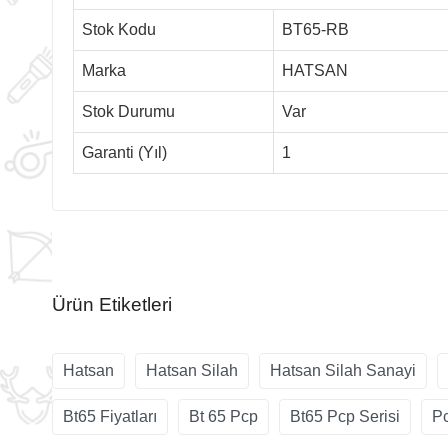
Stok Kodu
BT65-RB
Marka
HATSAN
Stok Durumu
Var
Garanti (Yıl)
1
Ürün Etiketleri
Hatsan
Hatsan Silah
Hatsan Silah Sanayi
Bt65 Fiyatları
Bt 65 Pcp
Bt65 Pcp Serisi
Pc