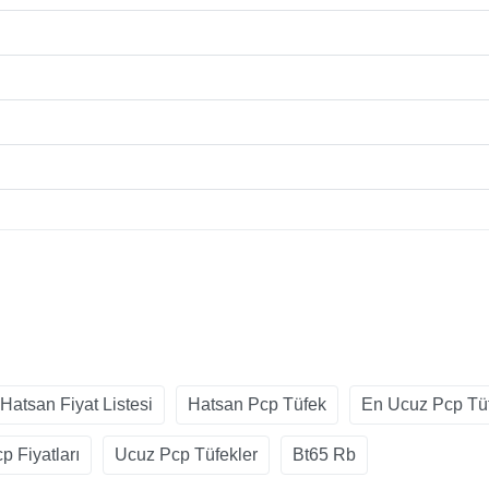
Hatsan Fiyat Listesi
Hatsan Pcp Tüfek
En Ucuz Pcp Tü
p Fiyatları
Ucuz Pcp Tüfekler
Bt65 Rb