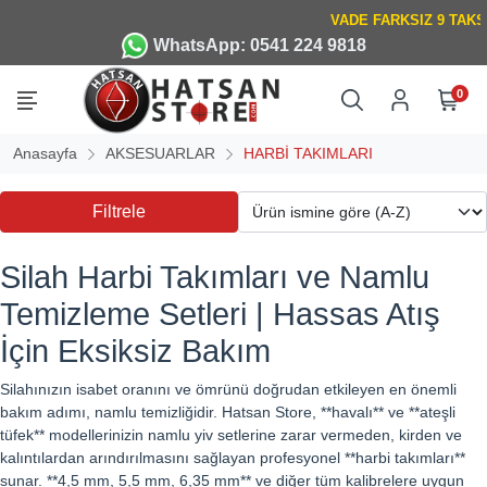
WhatsApp: 0541 224 9818
0
Anasayfa
AKSESUARLAR
HARBİ TAKIMLARI
Filtrele
Silah Harbi Takımları ve Namlu
Temizleme Setleri | Hassas Atış
İçin Eksiksiz Bakım
Silahınızın isabet oranını ve ömrünü doğrudan etkileyen en önemli
bakım adımı, namlu temizliğidir. Hatsan Store, **havalı** ve **ateşli
tüfek** modellerinizin namlu yiv setlerine zarar vermeden, kirden ve
kalıntılardan arındırılmasını sağlayan profesyonel **harbi takımları**
sunar. **4,5 mm, 5,5 mm, 6,35 mm** ve diğer tüm kalibrelere uygun