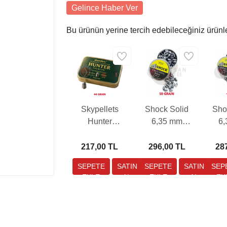
Gelince Haber Ver
Bu ürünün yerine tercih edebileceğiniz ürünl
Skypellets
Shock Solid
Sho
Hunter
6,35 mm
6
Preimum 6,35
Havalı Tüfek
Hava
mm Havalı
Saçması (50
Saç
217,00 TL
296,00 TL
28
Tüfek Saçması
Grain - 100
Gra
(44 Grain - 110
Adet)
Adet)