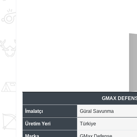
GMAX DEFENSE
İmalatçı
Güral Savunma
Üretim Yeri
Türkiye
Marka
GMax Defense