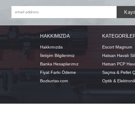
HAKKIMIZDA
KATEGORİLE
Hakkımızda
Escort Magnum
İletişim Bilgilerimiz
Hatsan Havalı Sil
Banka Hesaplarımız
Hatsan PCP Haval
Fiyat Farkı Ödeme
Saçma & Pellet Çe
Bozkurtav.com
Optik & Elektroni
info@hatsanstore.com
Merkez: Ala