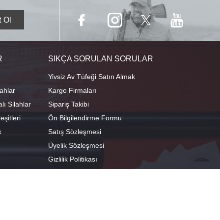
R
SIKÇA SORULAN SORULAR
Yivsiz Av Tüfeği Satın Almak
ahlar
Kargo Firmaları
ı Silahlar
Sipariş Takibi
şitleri
Ön Bilgilendirme Formu
k
Satış Sözleşmesi
Üyelik Sözleşmesi
Gizlilik Politikası
camescit Mah. Kümbet Sokak No:4/A Osmangazi/BURSA