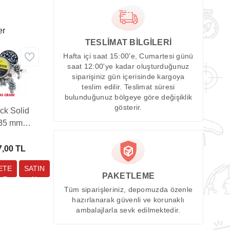
er
TESLİMAT BİLGİLERİ
Hafta içi saat 15:00'e, Cumartesi günü
saat 12:00'ye kadar oluşturduğunuz
siparişiniz gün içerisinde kargoya
teslim edilir. Teslimat süresi
bulunduğunuz bölgeye göre değişiklik
gösterir.
ck Solid
,35 mm
lı Tüfek
ması (46
7,00 TL
in - 100
Adet)
PAKETLEME
Tüm siparişleriniz, depomuzda özenle
hazırlanarak güvenli ve korunaklı
ambalajlarla sevk edilmektedir.