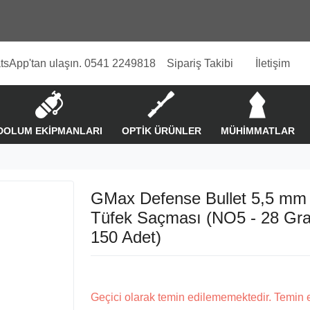
tsApp'tan ulaşın. 0541 2249818
Sipariş Takibi
İletişim
DOLUM EKİPMANLARI
OPTİK ÜRÜNLER
MÜHİMMATLAR
GMax Defense Bullet 5,5 mm 
Tüfek Saçması (NO5 - 28 Gra
150 Adet)
Geçici olarak temin edilememektedir. Temin 