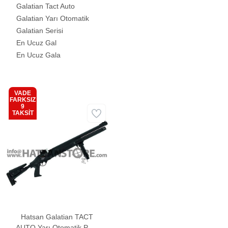
Galatian Tact Auto
Galatian Yarı Otomatik
Galatian Serisi
En Ucuz Gal
En Ucuz Gala
VADE
FARKSIZ
9
Kargo
TAKSİT
Bedava
Hatsan Galatian TACT
AUTO Yarı Otomatik PCP