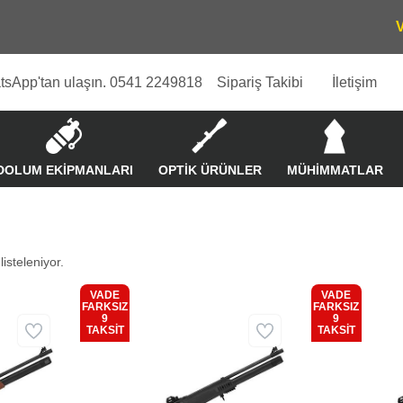
tsApp'tan ulaşın. 0541 2249818
Sipariş Takibi
İletişim
DOLUM EKİPMANLARI
OPTİK ÜRÜNLER
MÜHİMMATLAR
isteleniyor.
VADE
VADE
FARKSIZ
FARKSIZ
9
9
Kargo
Kargo
TAKSİT
TAKSİT
Bedava
Bedava