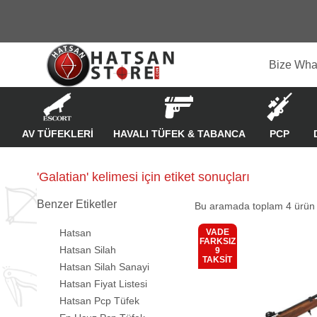
Bize Wha
AV TÜFEKLERİ
HAVALI TÜFEK & TABANCA
PCP
'Galatian' kelimesi için etiket sonuçları
Benzer Etiketler
Bu aramada toplam
4
ürün l
Hatsan
VADE
FARKSIZ
Hatsan Silah
9
Kargo
TAKSİT
Bedava
Hatsan Silah Sanayi
Hatsan Fiyat Listesi
Hatsan Pcp Tüfek