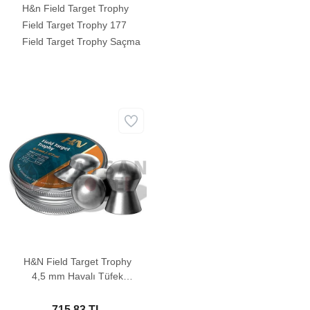
H&n Field Target Trophy
Field Target Trophy 177
Field Target Trophy Saçma
H&N Field Target Trophy
4,5 mm Havalı Tüfek
Saçması (8,64 Grain -
500 Adet)
715,83 TL