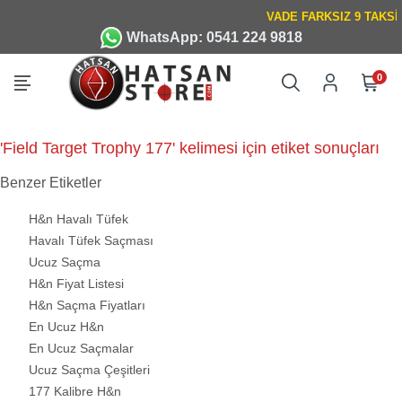
WhatsApp: 0541 224 9818
0
'Field Target Trophy 177' kelimesi için etiket sonuçları
Benzer Etiketler
H&n Havalı Tüfek
Havalı Tüfek Saçması
Ucuz Saçma
H&n Fiyat Listesi
H&n Saçma Fiyatları
En Ucuz H&n
En Ucuz Saçmalar
Ucuz Saçma Çeşitleri
177 Kalibre H&n