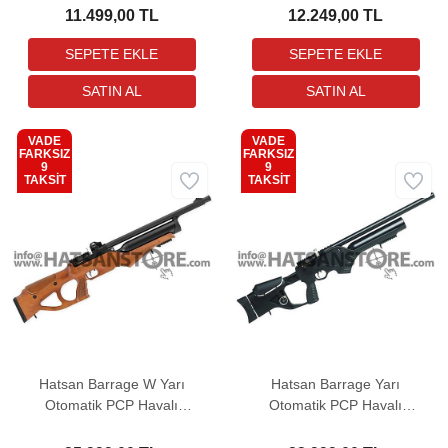
11.499,00 TL
12.249,00 TL
VADE
VADE
FARKSIZ
FARKSIZ
9
9
Kargo
Kargo
TAKSİT
TAKSİT
Bedava
Bedava
Hatsan Barrage W Yarı
Hatsan Barrage Yarı
Otomatik PCP Havalı
Otomatik PCP Havalı
Tüfek
Tüfek