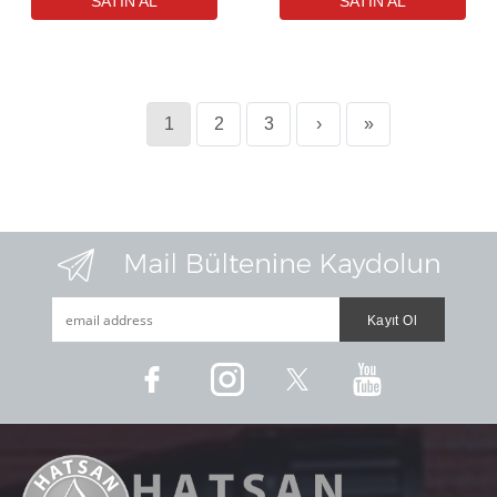
1
2
3
›
»