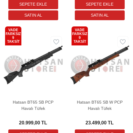
VADE
VADE
FARKSIZ
FARKSIZ
9
9
Kargo
Kargo
TAKSİT
TAKSİT
Bedava
Bedava
Hatsan BT65 SB PCP
Hatsan BT65 SB W PCP
Havalı Tüfek
Havalı Tüfek
20.999,00 TL
23.499,00 TL