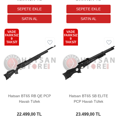
VADE
VADE
FARKSIZ
FARKSIZ
9
9
Kargo
Kargo
TAKSİT
TAKSİT
Bedava
Bedava
Hatsan BT65 RB QE PCP
Hatsan BT65 SB ELITE
Havalı Tüfek
PCP Havalı Tüfek
22.499,00 TL
23.499,00 TL