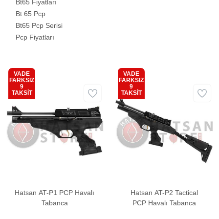
Bt65 Fiyatları
Bt 65 Pcp
Bt65 Pcp Serisi
Pcp Fiyatları
VADE
VADE
FARKSIZ
FARKSIZ
9
9
Kargo
Kargo
TAKSİT
TAKSİT
Bedava
Bedava
Hatsan AT-P1 PCP Havalı
Hatsan AT-P2 Tactical
Tabanca
PCP Havalı Tabanca