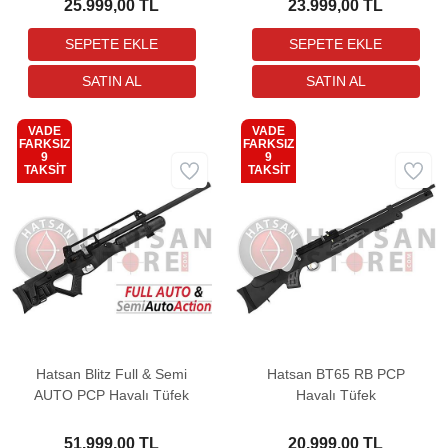
25.999,00 TL
23.999,00 TL
VADE
VADE
FARKSIZ
FARKSIZ
9
9
Kargo
Kargo
TAKSİT
TAKSİT
Bedava
Bedava
Hatsan Blitz Full & Semi
Hatsan BT65 RB PCP
AUTO PCP Havalı Tüfek
Havalı Tüfek
51.999,00 TL
20.999,00 TL