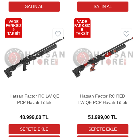
VADE
VADE
FARKSIZ
FARKSIZ
9
9
Kargo
Kargo
TAKSİT
TAKSİT
Bedava
Bedava
Hatsan Factor RC LW QE
Hatsan Factor RC RED
PCP Havalı Tüfek
LW QE PCP Havalı Tüfek
48.999,00 TL
51.999,00 TL