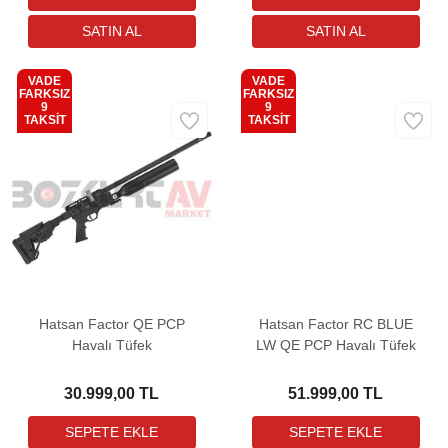
VADE
VADE
FARKSIZ
FARKSIZ
9
9
Kargo
Kargo
TAKSİT
TAKSİT
Bedava
Bedava
Hatsan Factor QE PCP
Hatsan Factor RC BLUE
Havalı Tüfek
LW QE PCP Havalı Tüfek
30.999,00 TL
51.999,00 TL