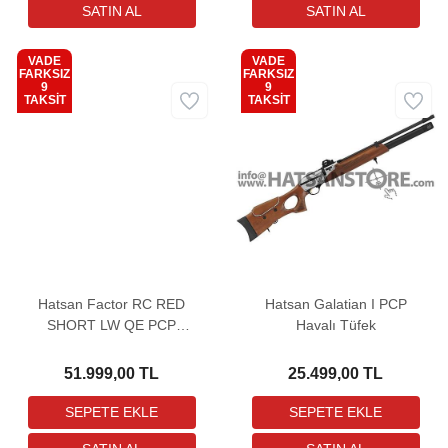
VADE
VADE
FARKSIZ
FARKSIZ
9
9
Kargo
Kargo
TAKSİT
TAKSİT
Bedava
Bedava
Hatsan Factor RC RED
Hatsan Galatian I PCP
SHORT LW QE PCP
Havalı Tüfek
Havalı Tüfek
51.999,00 TL
25.499,00 TL