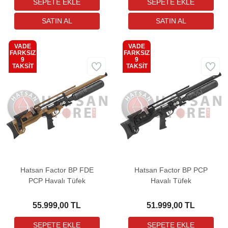
VADE
VADE
FARKSIZ
FARKSIZ
9
9
Kargo
Kargo
TAKSİT
TAKSİT
Bedava
Bedava
Hatsan Factor BP FDE
Hatsan Factor BP PCP
PCP Havalı Tüfek
Havalı Tüfek
55.999,00 TL
51.999,00 TL