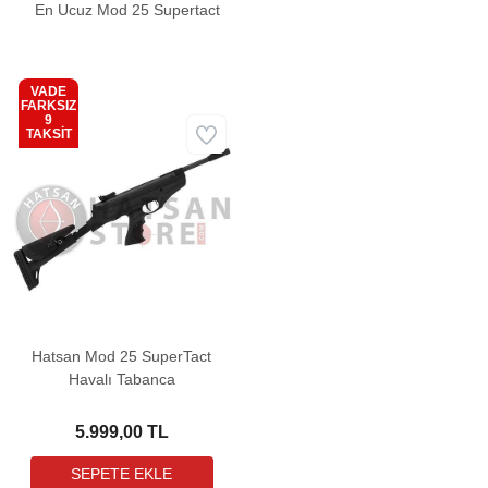
En Ucuz Mod 25 Supertact
VADE
FARKSIZ
9
Kargo
TAKSİT
Bedava
Hatsan Mod 25 SuperTact
Havalı Tabanca
5.999,00 TL