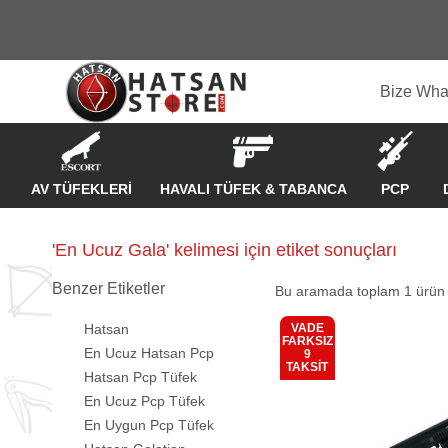
Bize Wha
AV TÜFEKLERİ
HAVALI TÜFEK & TABANCA
PCP
'En Ucuz Gala' kelimesi için etiket sonuçları
Benzer Etiketler
Bu aramada toplam
1
ürün l
Hatsan
VADE
FARKSIZ
En Ucuz Hatsan Pcp
9
Kargo
TAKSİT
Bedava
Hatsan Pcp Tüfek
En Ucuz Pcp Tüfek
En Uygun Pcp Tüfek