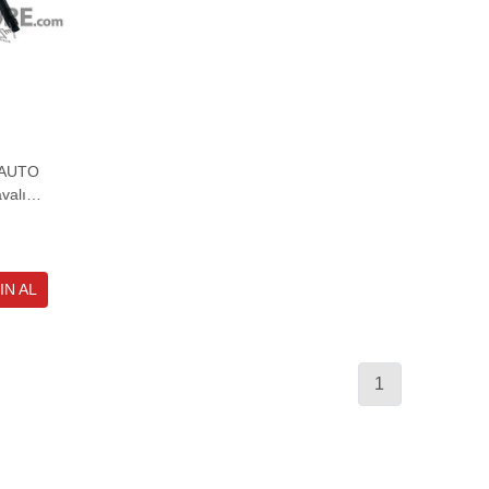
 AUTO
valı
1