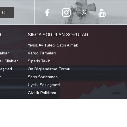
R
SIKÇA SORULAN SORULAR
Yivsiz Av Tüfeği Satın Almak
ahlar
Kargo Firmaları
ı Silahlar
Sipariş Takibi
şitleri
Ön Bilgilendirme Formu
k
Satış Sözleşmesi
Üyelik Sözleşmesi
Gizlilik Politikası
camescit Mah. Kümbet Sokak No:4/A Osmangazi/BURSA