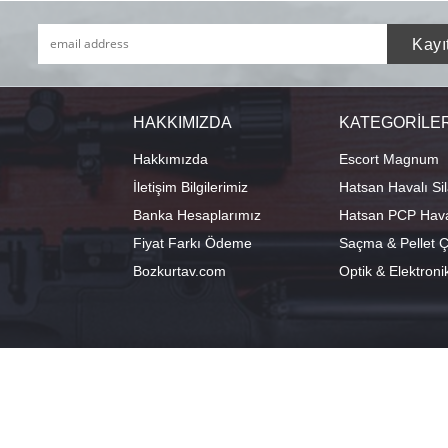
HAKKIMIZDA
KATEGORİLE
Hakkımızda
Escort Magnum
İletişim Bilgilerimiz
Hatsan Havalı Sil
Banka Hesaplarımız
Hatsan PCP Haval
Fiyat Farkı Ödeme
Saçma & Pellet Çe
Bozkurtav.com
Optik & Elektroni
info@hatsanstore.com
Merkez: Ala