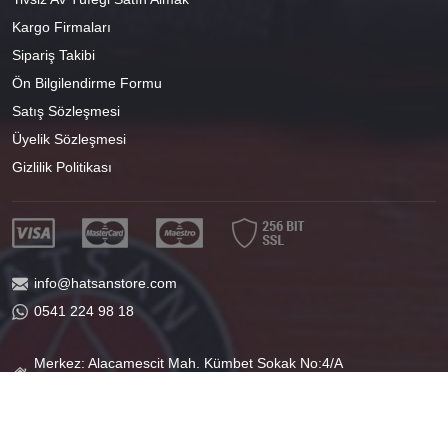
Kargo Firmaları
Sipariş Takibi
Ön Bilgilendirme Formu
Satış Sözleşmesi
Üyelik Sözleşmesi
Gizlilik Politikası
info@hatsanstore.com
0541 224 98 18
Merkez: Alacamescit Mah. Kümbet Sokak No:4/A
Osmangazi/BURSA
40°11'07.1"N 29°04'01.8"E