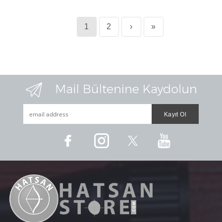
1
2
›
»