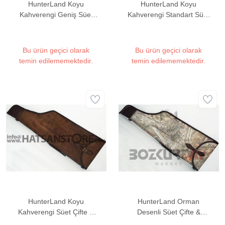
HunterLand Koyu
HunterLand Koyu
Kahverengi Geniş Süet
Kahverengi Standart Süet
Tüfek Kılıfı
Tüfek Kılıfı
Bu ürün geçici olarak
Bu ürün geçici olarak
temin edilememektedir.
temin edilememektedir.
HunterLand Koyu
HunterLand Orman
Kahverengi Süet Çifte &
Desenli Süet Çifte &
Süperpoze Kılıfı
Süperpoze Kılıfı