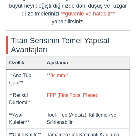
büyütmeyi değiştirdiğinizde dahi düşüş ve rüzgar
düzeltmelerinizi
**güvenle ve hatasız**
yapabilirsiniz.
Titan Serisinin Temel Yapısal
Avantajları
Özellik
Açıklama
**Ana Tüp
**34 mm**
Çapı**
**Retikül
FFP (First Focal Plane)
Düzlemi**
**Ayar
Tool-Free (Aletsiz), Kilitlemeli ve
Kuleleri**
Sıfırlanabilir
**Optik Kalite**
Tamamen Çok Katmanlı Kaplama