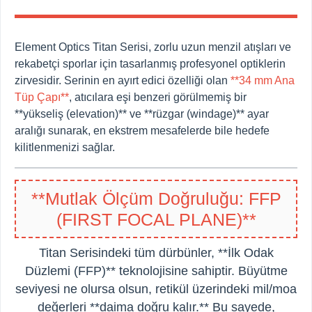
Element Optics Titan Serisi, zorlu uzun menzil atışları ve
rekabetçi sporlar için tasarlanmış profesyonel optiklerin
zirvesidir. Serinin en ayırt edici özelliği olan
**34 mm Ana
Tüp Çapı**
, atıcılara eşi benzeri görülmemiş bir
**yükseliş (elevation)** ve **rüzgar (windage)** ayar
aralığı sunarak, en ekstrem mesafelerde bile hedefe
kilitlenmenizi sağlar.
**Mutlak Ölçüm Doğruluğu: FFP
(FIRST FOCAL PLANE)**
Titan Serisindeki tüm dürbünler, **İlk Odak
Düzlemi (FFP)** teknolojisine sahiptir. Büyütme
seviyesi ne olursa olsun, retikül üzerindeki mil/moa
değerleri **daima doğru kalır.** Bu sayede,