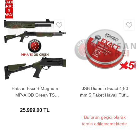
VADE
FARKSIZ
9
TAKSİT
Hatsan Escort Magnum
JSB Diabolo Exact 4,50
MP-A OD Green TS
mm 5 Paket Havalı Tüfek
Otomatik Av Tüfeği
Saçması (8,44 Grain -
2500 Adet)
25.999,00 TL
Bu ürün geçici olarak
temin edilememektedir.