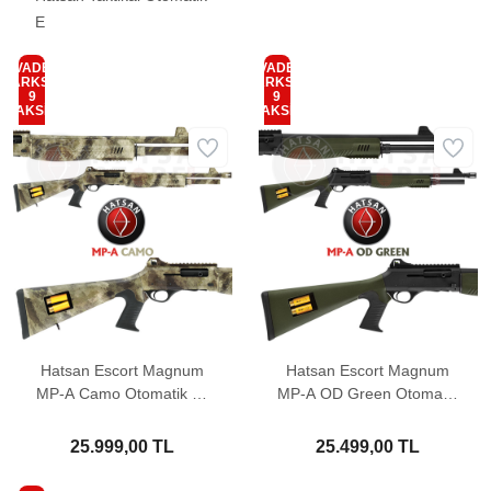
E
VADE
VADE
FARKSIZ
FARKSIZ
9
9
TAKSİT
TAKSİT
Hatsan Escort Magnum
Hatsan Escort Magnum
MP-A Camo Otomatik Av
MP-A OD Green Otomatik
Tüfeği
Av Tüfeği
25.999,00 TL
25.499,00 TL