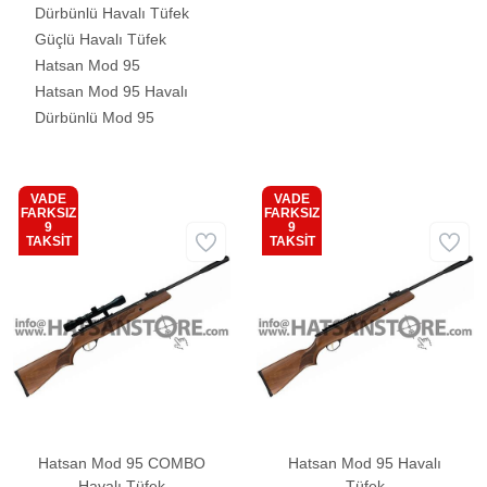
Dürbünlü Havalı Tüfek
Güçlü Havalı Tüfek
Hatsan Mod 95
Hatsan Mod 95 Havalı
Dürbünlü Mod 95
VADE
VADE
FARKSIZ
FARKSIZ
9
9
Kargo
Kargo
TAKSİT
TAKSİT
Bedava
Bedava
Hatsan Mod 95 COMBO
Hatsan Mod 95 Havalı
Havalı Tüfek
Tüfek