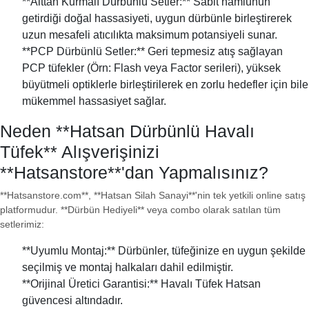
**Alttan Kurmalı Dürbünlü Setler:** Sabit namlunun
getirdiği doğal hassasiyeti, uygun dürbünle birleştirerek
uzun mesafeli atıcılıkta maksimum potansiyeli sunar.
**PCP Dürbünlü Setler:** Geri tepmesiz atış sağlayan
PCP tüfekler (Örn: Flash veya Factor serileri), yüksek
büyütmeli optiklerle birleştirilerek en zorlu hedefler için bile
mükemmel hassasiyet sağlar.
Neden **Hatsan Dürbünlü Havalı
Tüfek** Alışverişinizi
**Hatsanstore**'dan Yapmalısınız?
**Hatsanstore.com**, **Hatsan Silah Sanayi**'nin tek yetkili online satış
platformudur. **Dürbün Hediyeli** veya combo olarak satılan tüm
setlerimiz:
**Uyumlu Montaj:** Dürbünler, tüfeğinize en uygun şekilde
seçilmiş ve montaj halkaları dahil edilmiştir.
**Orijinal Üretici Garantisi:** Havalı Tüfek Hatsan
güvencesi altındadır.