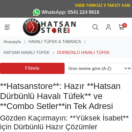
WhatsApp: 0541 224 9818
0
Anasayfa
HAVALI TÜFEK & TABANCA
HATSAN HAVALI TÜFEK
DÜRBÜNLÜ HAVALI TÜFEK
Filtrele
**Hatsanstore**: Hazır **Hatsan
Dürbünlü Havalı Tüfek** ve
**Combo Setler**in Tek Adresi
Gözden Kaçırmayın: **Yüksek İsabet**
için Dürbünlü Hazır Çözümler