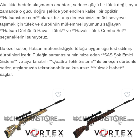
Atıcılıkta hedefe ulaşmanın anahtarı, sadece güçlü bir tüfek değil, aynı
zamanda o gücü doğru şekilde yönlendiren kaliteli bir optiktir.
**Hatsanstore.com** olarak biz, atış deneyiminizi en üst seviyeye
taşımak için tüfek ve dürbünün mükemmel uyumunu sağlayan
**Hatsan Dürbünlü Havalı Tüfek** ve **Havalı Tüfek Combo Set**
seçeneklerini sunuyoruz.
Bu özel setler, Hatsan mühendisliğiyle tüfeğe uygunluğu test edilmiş
dürbünleri içerir. Tüfeğin sarsıntısını minimize eden **SAS Şok Emici
Sistemi** ve ayarlanabilir **Quattro Tetik Sistemi** ile birleşen dürbünlü
setler, atışlarınızda tekrarlanabilir ve kusursuz **Yüksek İsabet**
sağlar.