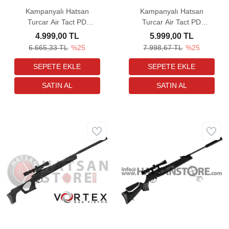
Kampanyalı Hatsan
Kampanyalı Hatsan
Turcar Air Tact PD
Turcar Air Tact PD
COMBO (Striker Edge)
ULTIMATE COMBO
4.999,00 TL
5.999,00 TL
Havalı Tüfek (4x20
(Striker Edge) Havalı
6.665,33 TL
%25
7.998,67 TL
%25
Dürbün Hediyeli)
Tüfek (3-9x32 Dürbün
Hediyeli)