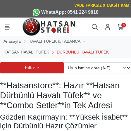
WhatsApp: 0541 224 9818
0
Anasayfa
HAVALI TÜFEK & TABANCA
HATSAN HAVALI TÜFEK
DÜRBÜNLÜ HAVALI TÜFEK
Filtrele
**Hatsanstore**: Hazır **Hatsan
Dürbünlü Havalı Tüfek** ve
**Combo Setler**in Tek Adresi
Gözden Kaçırmayın: **Yüksek İsabet**
için Dürbünlü Hazır Çözümler