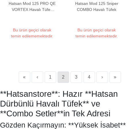
Hatsan Mod 125 PRO QE
Hatsan Mod 125 Sniper
VORTEX Havalı Tüfek
COMBO Havalı Tüfek
(4x32 Dürbün & Protector
Hediyeli)
Bu ürün geçici olarak
Bu ürün geçici olarak
temin edilememektedir.
temin edilememektedir.
«
‹
1
2
3
4
›
»
**Hatsanstore**: Hazır **Hatsan
Dürbünlü Havalı Tüfek** ve
**Combo Setler**in Tek Adresi
Gözden Kaçırmayın: **Yüksek İsabet**