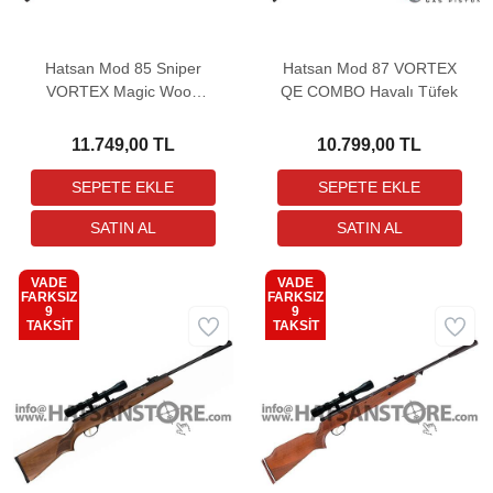
Hatsan Mod 85 Sniper
Hatsan Mod 87 VORTEX
VORTEX Magic Wood
QE COMBO Havalı Tüfek
COMBO Havalı Tüfek
11.749,00 TL
10.799,00 TL
VADE
VADE
FARKSIZ
FARKSIZ
9
9
Kargo
Kargo
TAKSİT
TAKSİT
Bedava
Bedava