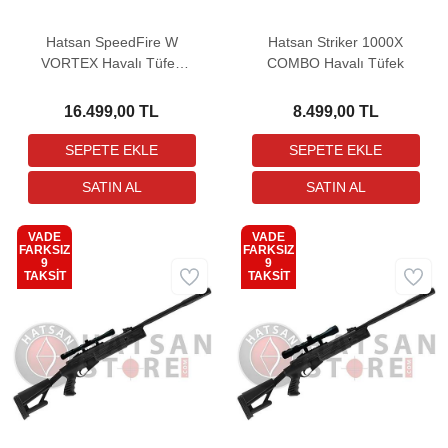
Hatsan SpeedFire W
Hatsan Striker 1000X
VORTEX Havalı Tüfek
COMBO Havalı Tüfek
(Optima 3-9x40 Dürbün
Hediyeli)
16.499,00 TL
8.499,00 TL
VADE
VADE
FARKSIZ
FARKSIZ
9
9
Kargo
Kargo
TAKSİT
TAKSİT
Bedava
Bedava