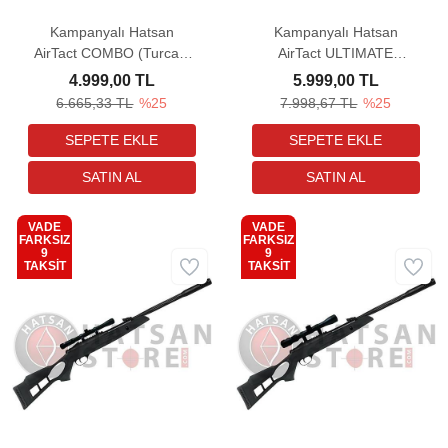
Kampanyalı Hatsan
Kampanyalı Hatsan
AirTact COMBO (Turcar)
AirTact ULTIMATE
Havalı Tüfek (4X20
COMBO (Turcar) Havalı
4.999,00 TL
5.999,00 TL
Dürbün Hediyeli)
Tüfek (3-9x32 Dürbün
6.665,33 TL
%25
7.998,67 TL
%25
Hediyeli)
VADE
VADE
FARKSIZ
FARKSIZ
9
9
Kargo
Kargo
TAKSİT
TAKSİT
Bedava
Bedava