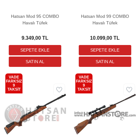
Hatsan Mod 95 COMBO
Hatsan Mod 99 COMBO
Havalı Tüfek
Havalı Tüfek
9.349,00 TL
10.099,00 TL
VADE
VADE
FARKSIZ
FARKSIZ
9
9
Kargo
Kargo
TAKSİT
TAKSİT
Bedava
Bedava