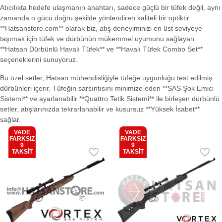
Atıcılıkta hedefe ulaşmanın anahtarı, sadece güçlü bir tüfek değil, aynı
zamanda o gücü doğru şekilde yönlendiren kaliteli bir optiktir.
**Hatsanstore.com** olarak biz, atış deneyiminizi en üst seviyeye
taşımak için tüfek ve dürbünün mükemmel uyumunu sağlayan
**Hatsan Dürbünlü Havalı Tüfek** ve **Havalı Tüfek Combo Set**
seçeneklerini sunuyoruz.
Bu özel setler, Hatsan mühendisliğiyle tüfeğe uygunluğu test edilmiş
dürbünleri içerir. Tüfeğin sarsıntısını minimize eden **SAS Şok Emici
Sistemi** ve ayarlanabilir **Quattro Tetik Sistemi** ile birleşen dürbünlü
setler, atışlarınızda tekrarlanabilir ve kusursuz **Yüksek İsabet**
sağlar.
VADE
VADE
FARKSIZ
FARKSIZ
9
9
Kargo
Kargo
TAKSİT
TAKSİT
Bedava
Bedava