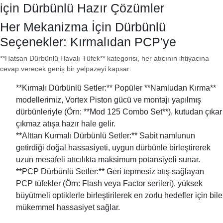
için Dürbünlü Hazır Çözümler
Her Mekanizma İçin Dürbünlü
Seçenekler: Kırmalıdan PCP'ye
**Hatsan Dürbünlü Havalı Tüfek** kategorisi, her atıcının ihtiyacına
cevap verecek geniş bir yelpazeyi kapsar:
**Kırmalı Dürbünlü Setler:** Popüler **Namludan Kırma**
modellerimiz, Vortex Piston gücü ve montajı yapılmış
dürbünleriyle (Örn: **Mod 125 Combo Set**), kutudan çıkar
çıkmaz atışa hazır hale gelir.
**Alttan Kurmalı Dürbünlü Setler:** Sabit namlunun
getirdiği doğal hassasiyeti, uygun dürbünle birleştirerek
uzun mesafeli atıcılıkta maksimum potansiyeli sunar.
**PCP Dürbünlü Setler:** Geri tepmesiz atış sağlayan
PCP tüfekler (Örn: Flash veya Factor serileri), yüksek
büyütmeli optiklerle birleştirilerek en zorlu hedefler için bile
mükemmel hassasiyet sağlar.