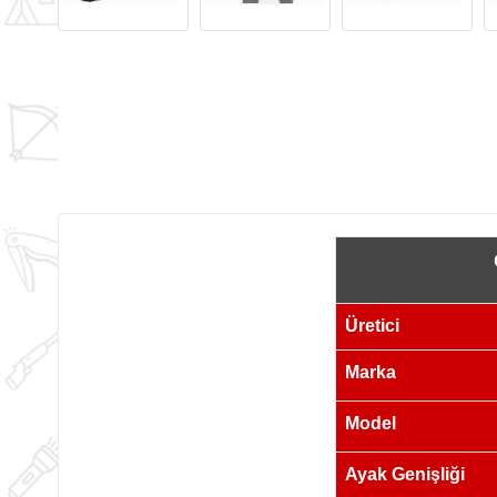
Üretici
Marka
Model
Ayak Genişliği