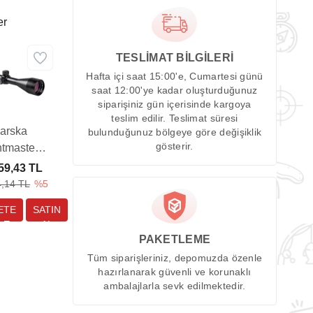
er
TESLİMAT BİLGİLERİ
Hafta içi saat 15:00'e, Cumartesi günü
saat 12:00'ye kadar oluşturduğunuz
siparişiniz gün içerisinde kargoya
teslim edilir. Teslimat süresi
arska
bulunduğunuz bölgeye göre değişiklik
gösterir.
tmaster
-12x50 IR
59,43 TL
k Dürbünü
4,14 TL
%5
PAKETLEME
Tüm siparişleriniz, depomuzda özenle
hazırlanarak güvenli ve korunaklı
ambalajlarla sevk edilmektedir.