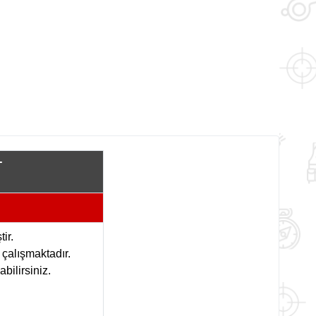
T
ir.
 çalışmaktadır.
bilirsiniz.