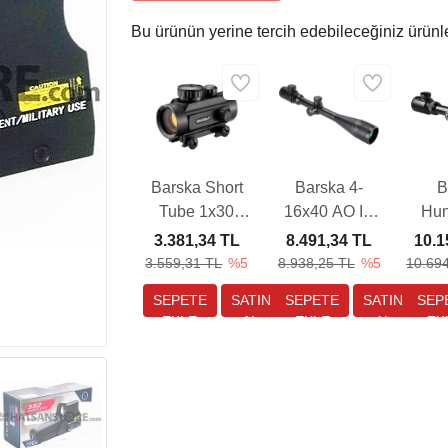
Bu ürünün yerine tercih edebileceğiniz ürünl
Barska Short
Barska 4-
B
Tube 1x30
16x40 AO IR
Hun
Weaver Hedef
External MIL-
Pro 3
3.381,34 TL
8.491,34 TL
10.1
Noktalayıcı
DOT Tüfek
Tüfe
3.559,31 TL
%5
8.938,25 TL
%5
10.69
Red Dot Sight
Dürbünü