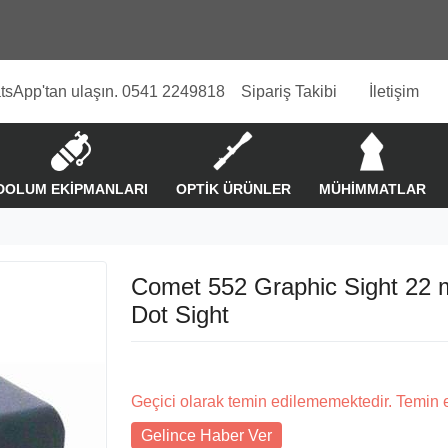
tsApp'tan ulaşın. 0541 2249818
Sipariş Takibi
İletişim
DOLUM EKİPMANLARI
OPTİK ÜRÜNLER
MÜHİMMATLAR
Comet 552 Graphic Sight 22
Dot Sight
Geçici olarak temin edilememektedir. Temin 
Gelince Haber Ver