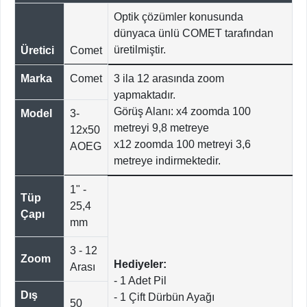
Optik çözümler konusunda
dünyaca ünlü COMET tarafından
üretilmiştir.
Üretici
Comet
Marka
Comet
3 ila 12 arasında zoom
yapmaktadır.
Görüş Alanı: x4 zoomda 100
Model
3-
metreyi 9,8 metreye
12x50
x12 zoomda 100 metreyi 3,6
AOEG
metreye indirmektedir.
1" -
Tüp
25,4
Çapı
mm
3 - 12
Zoom
Hediyeler:
Arası
- 1 Adet Pil
Dış
- 1 Çift Dürbün Ayağı
50