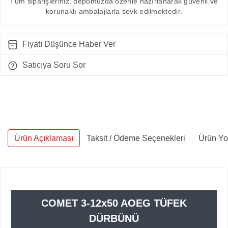
Tüm siparişleriniz, depomuzda özenle hazırlanarak güvenli ve
korunaklı ambalajlarla sevk edilmektedir.
Fiyatı Düşünce Haber Ver
Satıcıya Soru Sor
Ürün Açıklaması
Taksit / Ödeme Seçenekleri
Ürün Yo
COMET 3-12x50 AOEG TÜFEK
DÜRBÜNÜ