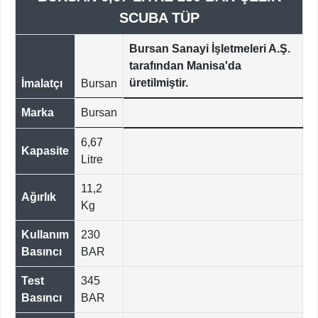
SCUBA TÜP
Bursan Sanayi İşletmeleri A.Ş.
tarafından Manisa'da
üretilmiştir.
İmalatçı
Bursan
Marka
Bursan
6,67
Kapasite
Litre
11,2
Ağırlık
Kg
Kullanım
230
Basıncı
BAR
Test
345
Basıncı
BAR