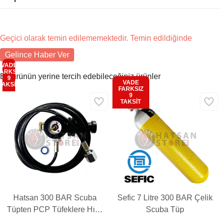
Geçici olarak temin edilememektedir. Temin edildiğinde
Gelince Haber Ver
VADE
ARKSIZ
Bu ürünün yerine tercih edebileceğiniz ürünler
9
VADE
TAKSİT
FARKSIZ
9
Aynı Gün
TAKSİT
Ücretsiz
Hatsan 300 BAR Scuba
Sefic 7 Litre 300 BAR Çelik
Tüpten PCP Tüfeklere Hızlı
Scuba Tüp