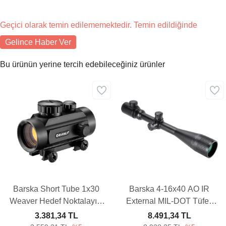
Geçici olarak temin edilememektedir. Temin edildiğinde
Gelince Haber Ver
Bu ürünün yerine tercih edebileceğiniz ürünler
Barska Short Tube 1x30
Barska 4-16x40 AO IR
Weaver Hedef Noktalayıcı
External MIL-DOT Tüfek
Red Dot Sight
Dürbünü
3.381,34 TL
8.491,34 TL