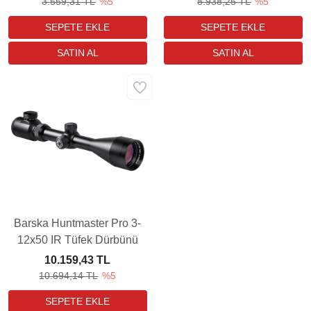
3.559,31 TL
%5
8.938,25 TL
%5
Barska Huntmaster Pro 3-
12x50 IR Tüfek Dürbünü
10.159,43 TL
10.694,14 TL
%5