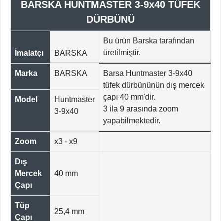
BARSKA HUNTMASTER 3-9x40 TÜFEK
DÜRBÜNÜ
Bu ürün Barska tarafından
üretilmiştir.
İmalatçı
BARSKA
Marka
BARSKA
Barsa Huntmaster 3-9x40
tüfek dürbününün dış mercek
çapı 40 mm'dir.
Model
Huntmaster
3 ila 9 arasında zoom
3-9x40
yapabilmektedir.
Zoom
x3 - x9
Dış
Mercek
40 mm
Çapı
Tüp
25,4 mm
Çapı