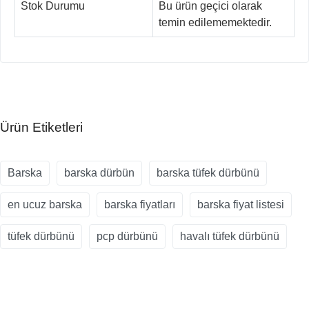
Stok Durumu
Bu ürün geçici olarak
temin edilememektedir.
Ürün Etiketleri
Barska
barska dürbün
barska tüfek dürbünü
en ucuz barska
barska fiyatları
barska fiyat listesi
tüfek dürbünü
pcp dürbünü
havalı tüfek dürbünü