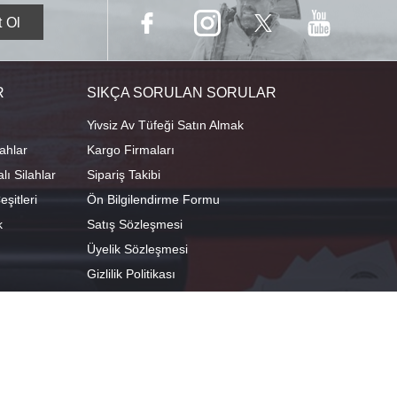
R
SIKÇA SORULAN SORULAR
Yivsiz Av Tüfeği Satın Almak
ahlar
Kargo Firmaları
ı Silahlar
Sipariş Takibi
şitleri
Ön Bilgilendirme Formu
k
Satış Sözleşmesi
Üyelik Sözleşmesi
Gizlilik Politikası
camescit Mah. Kümbet Sokak No:4/A Osmangazi/BURSA