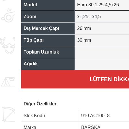
Model
Euro-30 1,25-4,5x26
Zoom
x1,25 - x4,5
Dış Mercek Çapı
26 mm
Tüp Çapı
30 mm
Toplam Uzunluk
Ağırlık
LÜTFEN DİKK
Diğer Özellikler
Stok Kodu
910.AC10018
Marka
BARSKA