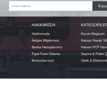
HAKKIMIZDA
KATEGORİLE
Hakkımızda
Escort Magnum
İletişim Bilgilerimiz
Hatsan Havalı Sil
Banka Hesaplarımız
Hatsan PCP Haval
Fiyat Farkı Ödeme
Saçma & Pellet Çe
Bozkurtav.com
Optik & Elektroni
info@hatsanstore.com
Merkez: Ala