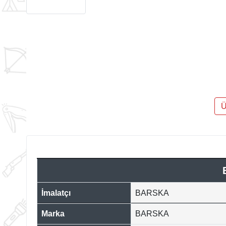
Ü
İmalatçı
BARSKA
Marka
BARSKA