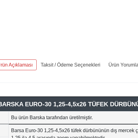
rün Açıklaması
Taksit / Ödeme Seçenekleri
Ürün Yorumla
BARSKA EURO-30 1,25-4,5x26 TÜFEK DÜRBÜN
Bu ürün Barska tarafından üretilmiştir.
Barsa Euro-30 1,25-4,5x26 tüfek dürbününün dış mercek ç
1,25 ila 4,5 arasında zoom yapabilmektedir.