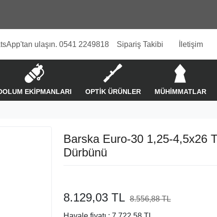
tsApp'tan ulaşın. 0541 2249818
Sipariş Takibi
İletişim
DOLUM EKİPMANLARI
OPTİK ÜRÜNLER
MÜHİMMATLAR
Barska Euro-30 1,25-4,5x26 
Dürbünü
8.129,03 TL
8.556,88 TL
%5
Havale fiyatı :
7.722,58 TL