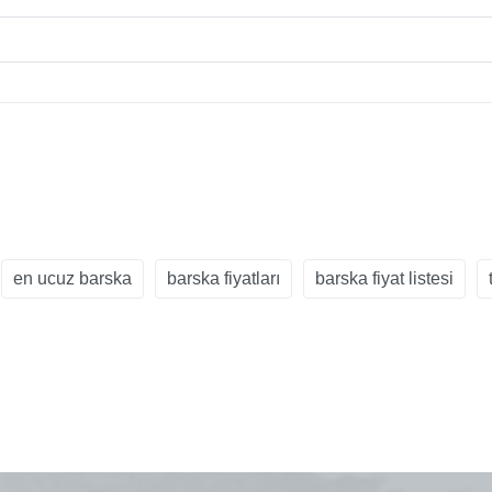
en ucuz barska
barska fiyatları
barska fiyat listesi