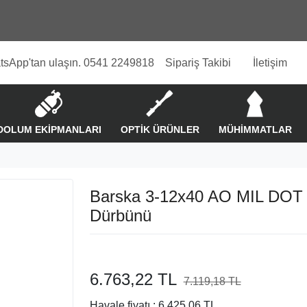
tsApp'tan ulaşın. 0541 2249818
Sipariş Takibi
İletişim
DOLUM EKİPMANLARI
OPTİK ÜRÜNLER
MÜHİMMATLAR
Barska 3-12x40 AO MIL DOT 
Dürbünü
6.763,22 TL
7.119,18 TL
%5
Havale fiyatı :
6.425,06 TL