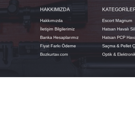
HAKKIMIZDA
KATEGORİLE
Hakkımızda
Escort Magnum
İletişim Bilgilerimiz
Hatsan Havalı Sil
Banka Hesaplarımız
Hatsan PCP Haval
Fiyat Farkı Ödeme
Saçma & Pellet Çe
Bozkurtav.com
Optik & Elektroni
info@hatsanstore.com
Merkez: Ala
0541 224 98 18
40°11'07.1"N
®
PlatinMarket
E-Ticaret Sistemi
İle Hazırlanmıştır.