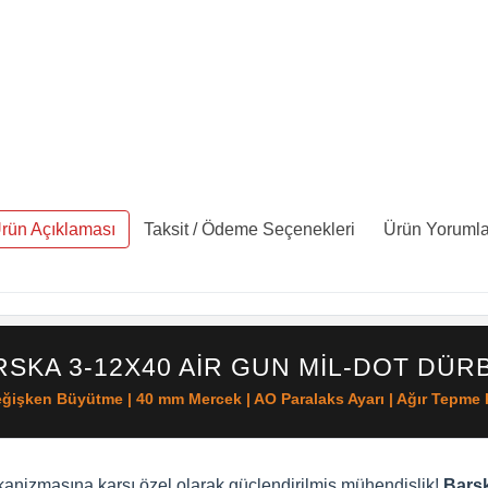
rün Açıklaması
Taksit / Ödeme Seçenekleri
Ürün Yorumla
RSKA 3-12X40 AIR GUN MIL-DOT DÜR
ğişken Büyütme | 40 mm Mercek | AO Paralaks Ayarı | Ağır Tepme
ekanizmasına karşı özel olarak güçlendirilmiş mühendislik!
Barsk