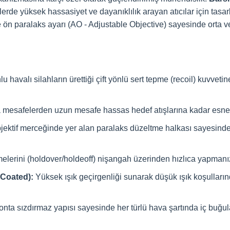
klerde yüksek hassasiyet ve dayanıklılık arayan atıcılar için tasa
 ön paralaks ayarı (AO - Adjustable Objective) sayesinde orta 
lu havalı silahların ürettiği çift yönlü sert tepme (recoil) kuvvet
a mesafelerden uzun mesafe hassas hedef atışlarına kadar esn
ektif merceğinde yer alan paralaks düzeltme halkası sayesinde
erini (holdover/holdeoff) nişangah üzerinden hızlıca yapmanızı 
-Coated):
Yüksek ışık geçirgenliği sunarak düşük ışık koşullarınd
conta sızdırmaz yapısı sayesinde her türlü hava şartında iç buğ