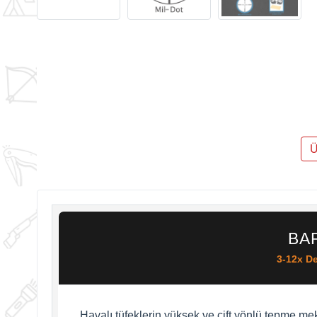
Ü
BA
3-12x De
Havalı tüfeklerin yüksek ve çift yönlü tepme m