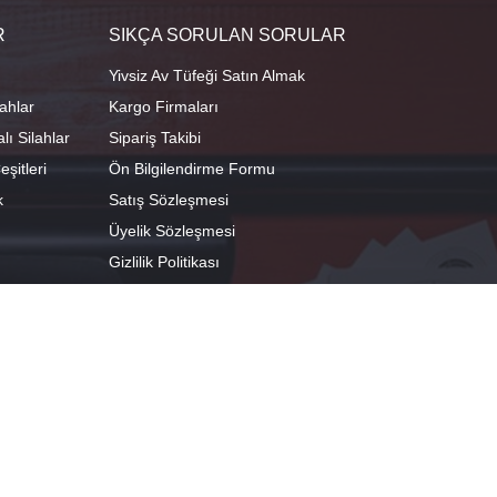
R
SIKÇA SORULAN SORULAR
Yivsiz Av Tüfeği Satın Almak
ahlar
Kargo Firmaları
ı Silahlar
Sipariş Takibi
şitleri
Ön Bilgilendirme Formu
k
Satış Sözleşmesi
Üyelik Sözleşmesi
Gizlilik Politikası
camescit Mah. Kümbet Sokak No:4/A Osmangazi/BURSA
 29°04'01.8"E