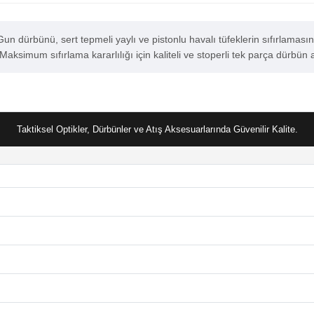
n dürbünü, sert tepmeli yaylı ve pistonlu havalı tüfeklerin sıfırlamas
 Maksimum sıfırlama kararlılığı için kaliteli ve stoperli tek parça dürbün ay
Taktiksel Optikler, Dürbünler ve Atış Aksesuarlarında Güvenilir Kalite.