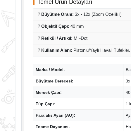
Temel Ürün Detayları
?
Büyütme Oranı:
3x - 12x (Zoom Özellikli)
?
Objektif Çapı:
40 mm
?
Retikül / Artıkıl:
Mil-Dot
?
Kullanım Alanı:
Pistonlu/Yaylı Havalı Tüfekler,
Marka / Model:
Ba
Büyütme Derecesi:
3x 
Mercek Çapı:
40
Tüp Çapı:
1 
Paralaks Ayarı (AO):
Ay
Tepme Dayanımı:
Ha