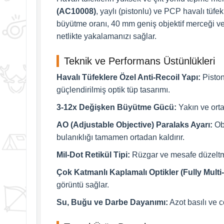
(AC10008)
, yaylı (pistonlu) ve PCP havalı tüfe
büyütme oranı, 40 mm geniş objektif merceği ve
netlikte yakalamanızı sağlar.
Teknik ve Performans Üstünlükleri
Havalı Tüfeklere Özel Anti-Recoil Yapı:
Piston
güçlendirilmiş optik tüp tasarımı.
3-12x Değişken Büyütme Gücü:
Yakın ve ort
AO (Adjustable Objective) Paralaks Ayarı:
Obj
bulanıklığı tamamen ortadan kaldırır.
Mil-Dot Retikül Tipi:
Rüzgar ve mesafe düzeltmel
Çok Katmanlı Kaplamalı Optikler (Fully Multi
görüntü sağlar.
Su, Buğu ve Darbe Dayanımı:
Azot basılı ve 