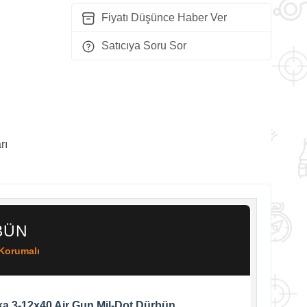
Fiyatı Düşünce Haber Ver
Satıcıya Soru Sor
rı
BÜN
 Korumalı
a 3-12x40 Air Gun Mil-Dot Dürbün