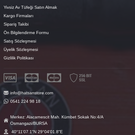
Yivsiz Av Tüfeği Satın Almak
Kargo Firmaları
Sipariş Takibi
Ön Bilgilendirme Formu
Satış Sözleşmesi
Üyelik Sözleşmesi
Gizlilik Politikası
info@hatsanstore.com
0541 224 98 18
Merkez: Alacamescit Mah. Kümbet Sokak No:4/A
Osmangazi/BURSA
40°11'07.1"N 29°04'01.8"E