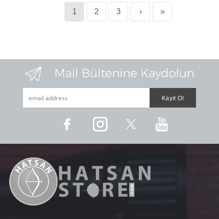
1
2
3
›
»