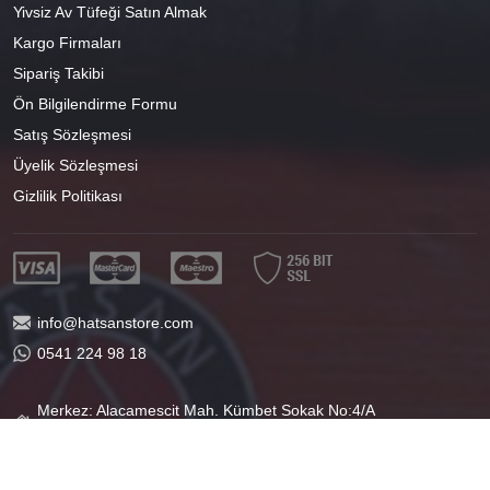
Yivsiz Av Tüfeği Satın Almak
Kargo Firmaları
Sipariş Takibi
Ön Bilgilendirme Formu
Satış Sözleşmesi
Üyelik Sözleşmesi
Gizlilik Politikası
info@hatsanstore.com
0541 224 98 18
Merkez: Alacamescit Mah. Kümbet Sokak No:4/A
Osmangazi/BURSA
40°11'07.1"N 29°04'01.8"E