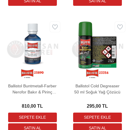
Ballistol Buntmetall-Farber
Ballistol Cold Degreaser
Nerofor Bakır & Pirinç
50 ml Soğuk Yağ Çözücü
Parlatıcı Koruyucu 50 ml
Boya
810,00 TL
295,00 TL