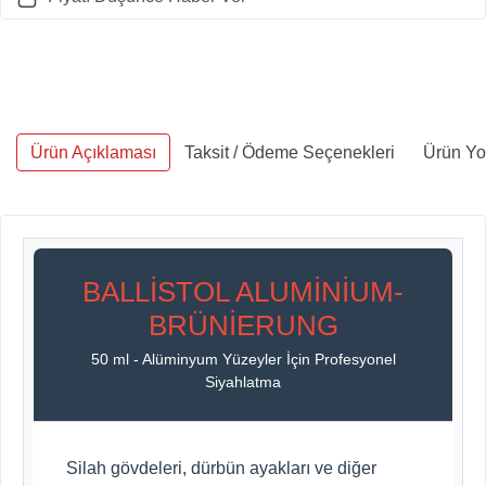
Ürün Açıklaması
Taksit / Ödeme Seçenekleri
Ürün Yo
BALLISTOL ALUMINIUM-
BRÜNIERUNG
50 ml - Alüminyum Yüzeyler İçin Profesyonel
Siyahlatma
Silah gövdeleri, dürbün ayakları ve diğer