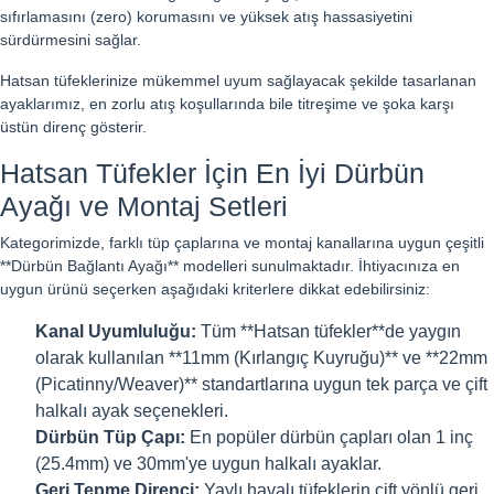
sıfırlamasını (zero) korumasını ve yüksek atış hassasiyetini
sürdürmesini sağlar.
Hatsan tüfeklerinize mükemmel uyum sağlayacak şekilde tasarlanan
ayaklarımız, en zorlu atış koşullarında bile titreşime ve şoka karşı
üstün direnç gösterir.
Hatsan Tüfekler İçin En İyi Dürbün
Ayağı ve Montaj Setleri
Kategorimizde, farklı tüp çaplarına ve montaj kanallarına uygun çeşitli
**Dürbün Bağlantı Ayağı** modelleri sunulmaktadır. İhtiyacınıza en
uygun ürünü seçerken aşağıdaki kriterlere dikkat edebilirsiniz:
Kanal Uyumluluğu:
Tüm **Hatsan tüfekler**de yaygın
olarak kullanılan **11mm (Kırlangıç Kuyruğu)** ve **22mm
(Picatinny/Weaver)** standartlarına uygun tek parça ve çift
halkalı ayak seçenekleri.
Dürbün Tüp Çapı:
En popüler dürbün çapları olan 1 inç
(25.4mm) ve 30mm'ye uygun halkalı ayaklar.
Geri Tepme Direnci:
Yaylı havalı tüfeklerin çift yönlü geri