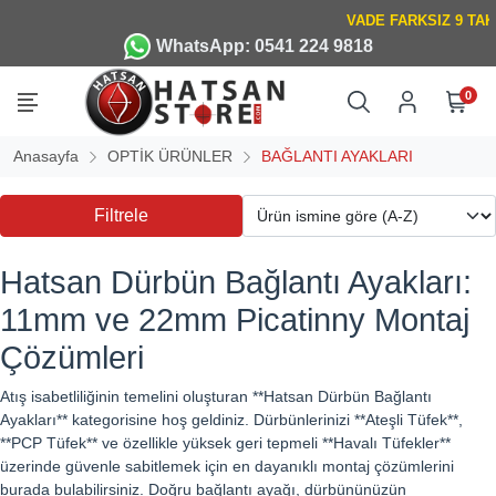
WhatsApp: 0541 224 9818
0
Anasayfa
OPTİK ÜRÜNLER
BAĞLANTI AYAKLARI
Filtrele
Hatsan Dürbün Bağlantı Ayakları:
11mm ve 22mm Picatinny Montaj
Çözümleri
Atış isabetliliğinin temelini oluşturan **Hatsan Dürbün Bağlantı
Ayakları** kategorisine hoş geldiniz. Dürbünlerinizi **Ateşli Tüfek**,
**PCP Tüfek** ve özellikle yüksek geri tepmeli **Havalı Tüfekler**
üzerinde güvenle sabitlemek için en dayanıklı montaj çözümlerini
burada bulabilirsiniz. Doğru bağlantı ayağı, dürbününüzün