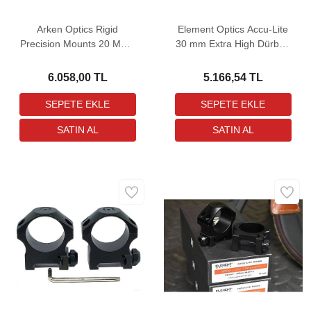
Arken Optics Rigid
Element Optics Accu-Lite
Precision Mounts 20 MOA
30 mm Extra High Dürbün
Tek Parça Dürbün Ayağı
Bağlantı Ayağı
(30 mm)
6.058,00 TL
5.166,54 TL