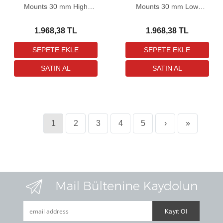
Mounts 30 mm High
Mounts 30 mm Low
Picatinny Dürbün Bağlantı
Picatinny Dürbün Bağlantı
Ayağı
Ayağı
1.968,38 TL
1.968,38 TL
1
2
3
4
5
›
»