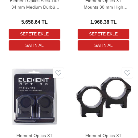
Element Optics Accu-Lite
Element Optics XT
34 mm Medium Dürbün
Mounts 30 mm High
Bağlantı Ayağı
Dovetail Dürbün Bağlantı
Ayağı
5.658,64 TL
1.968,38 TL
Element Optics XT
Element Optics XT