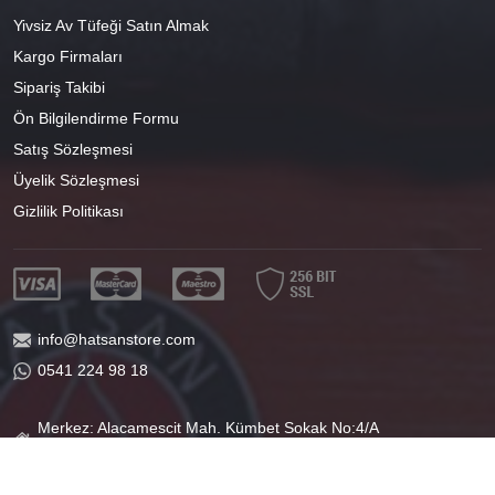
Yivsiz Av Tüfeği Satın Almak
Kargo Firmaları
Sipariş Takibi
Ön Bilgilendirme Formu
Satış Sözleşmesi
Üyelik Sözleşmesi
Gizlilik Politikası
info@hatsanstore.com
0541 224 98 18
Merkez: Alacamescit Mah. Kümbet Sokak No:4/A
Osmangazi/BURSA
40°11'07.1"N 29°04'01.8"E