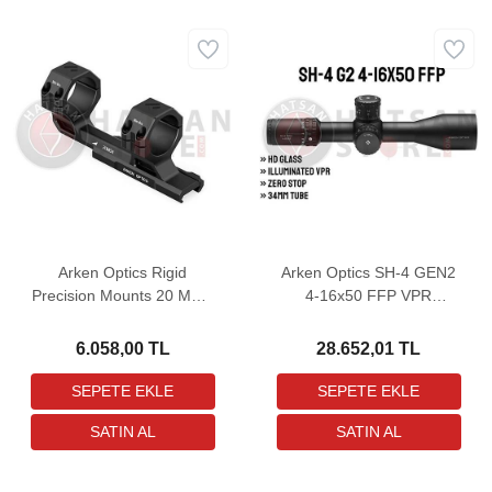
Arken Optics Rigid
Arken Optics SH-4 GEN2
Precision Mounts 20 MOA
4-16x50 FFP VPR
Tek Parça Dürbün Ayağı
(MRAD) Tüfek Dürbünü
(30 mm)
6.058,00 TL
28.652,01 TL