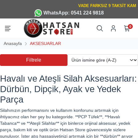
WhatsApp: 0541 224 9818
0
Anasayfa
AKSESUARLAR
Filtrele
Havalı ve Ateşli Silah Aksesuarları:
Dürbün, Dipçik, Ayak ve Yedek
Parça
Silahınızın performansını ve kullanım konforunu artırmak için
ihtiyacınız olan her şey bu kategoride. **PCP Tüfek**, **Havalı
Tabanca** ve **Ateşli Silahlar** için binlerce orijinal aksesuar, yedek
parça, bakım kiti ve optik ürün Hatsan Store güvencesiyle sizlere
sunuluyor. İster atış hassasiyetinizi artırmak için bir **dürbün** arıyor