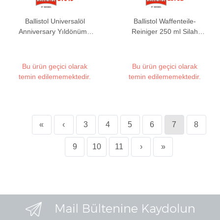
Ballistol Universalöl
Ballistol Waffenteile-
Anniversary Yıldönümü
Reiniger 250 ml Silah
Ahşap Kutulu Set
Parçası Temizleme Spreyi
Bu ürün geçici olarak
Bu ürün geçici olarak
temin edilememektedir.
temin edilememektedir.
«
‹
3
4
5
6
7
8
9
10
11
›
»