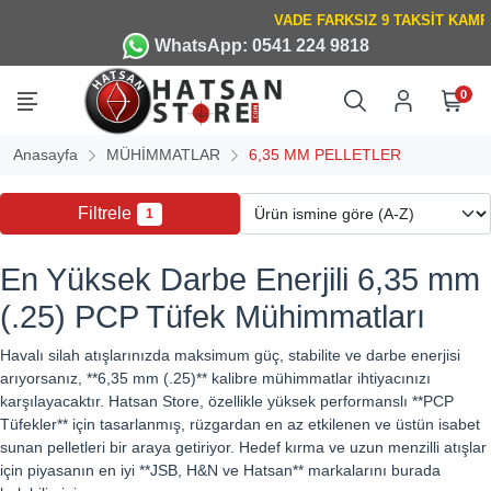
WhatsApp: 0541 224 9818
0
Anasayfa
MÜHİMMATLAR
6,35 MM PELLETLER
Filtrele
1
En Yüksek Darbe Enerjili 6,35 mm
(.25) PCP Tüfek Mühimmatları
Havalı silah atışlarınızda maksimum güç, stabilite ve darbe enerjisi
arıyorsanız, **6,35 mm (.25)** kalibre mühimmatlar ihtiyacınızı
karşılayacaktır. Hatsan Store, özellikle yüksek performanslı **PCP
Tüfekler** için tasarlanmış, rüzgardan en az etkilenen ve üstün isabet
sunan pelletleri bir araya getiriyor. Hedef kırma ve uzun menzilli atışlar
için piyasanın en iyi **JSB, H&N ve Hatsan** markalarını burada