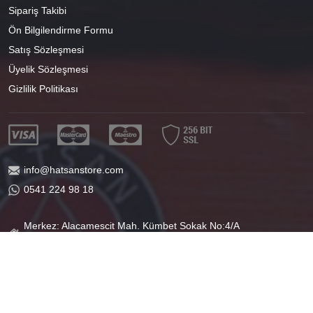
Sipariş Takibi
Ön Bilgilendirme Formu
Satış Sözleşmesi
Üyelik Sözleşmesi
Gizlilik Politikası
info@hatsanstore.com
0541 224 98 18
Merkez: Alacamescit Mah. Kümbet Sokak No:4/A
Osmangazi/BURSA
40°11'07.1"N 29°04'01.8"E
®
PlatinMarket
E-Ticaret Sistemi
İle Hazırlanmıştır.