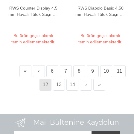
RWS Counter Display 4,5
RWS Diabolo Basic 4,50
mm Havalı Tüfek Saçması
mm Havalı Tüfek Saçması
Seti (1000 Adet)
(7 Grain - 500 Adet)
Bu ürün geçici olarak
Bu ürün geçici olarak
temin edilememektedir.
temin edilememektedir.
«
‹
6
7
8
9
10
11
12
13
14
›
»