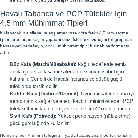
aerodinamik yapıya sahip 4,5 mm saçmalar.
Havalı Tabanca ve PCP Tüfekler İçin
4,5 mm Mühimmat Tipleri
Kullanacağınız silaha ve atış amacınıza göre farklı 4,5 mm saçma
tipleri arasından seçim yapabilirsiniz. İster hızlı vuruş, ister grupman
hassasiyeti hedefleyin, doğru mühimmat tipini bulmak performansı
artırır.
Düz Kafa (Match/Müsabaka):
Kağıt hedeflerde temiz
delik açmak ve kısa mesafede maksimum isabet için
kullanılır. Genellikle Havalı Tabanca ve düşük güçlü
tüfeklerde tercih edilir.
Kubbe Kafa (Diabolo/Domed):
Uzun mesafede daha iyi
aerodinamik sağlar ve enerji kaybını minimize eder. PCP
tüfek kullanıcılarının en çok tercih ettiği 4,5 mm formudur.
Sivri Kafa (Pointed):
Yüksek penetrasyon (nüfuz etme)
gücü gerektiğinde kullanılır.
Hemen şimdi, 4,5 mm tüfeğinizin ya da tabancanızın performansını