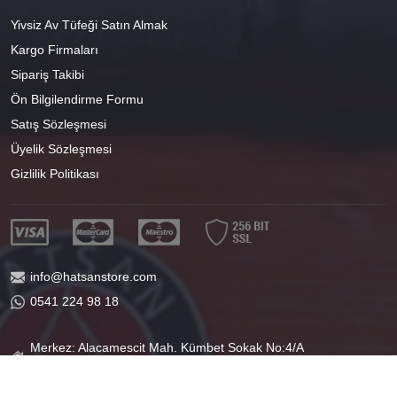
Yivsiz Av Tüfeği Satın Almak
Kargo Firmaları
Sipariş Takibi
Ön Bilgilendirme Formu
Satış Sözleşmesi
Üyelik Sözleşmesi
Gizlilik Politikası
info@hatsanstore.com
0541 224 98 18
Merkez: Alacamescit Mah. Kümbet Sokak No:4/A
Osmangazi/BURSA
40°11'07.1"N 29°04'01.8"E