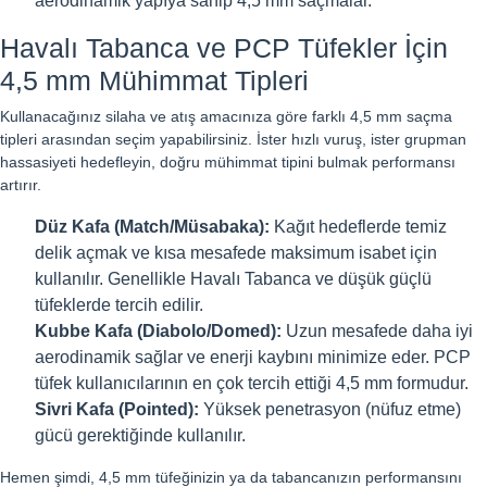
aerodinamik yapıya sahip 4,5 mm saçmalar.
Havalı Tabanca ve PCP Tüfekler İçin
4,5 mm Mühimmat Tipleri
Kullanacağınız silaha ve atış amacınıza göre farklı 4,5 mm saçma
tipleri arasından seçim yapabilirsiniz. İster hızlı vuruş, ister grupman
hassasiyeti hedefleyin, doğru mühimmat tipini bulmak performansı
artırır.
Düz Kafa (Match/Müsabaka):
Kağıt hedeflerde temiz
delik açmak ve kısa mesafede maksimum isabet için
kullanılır. Genellikle Havalı Tabanca ve düşük güçlü
tüfeklerde tercih edilir.
Kubbe Kafa (Diabolo/Domed):
Uzun mesafede daha iyi
aerodinamik sağlar ve enerji kaybını minimize eder. PCP
tüfek kullanıcılarının en çok tercih ettiği 4,5 mm formudur.
Sivri Kafa (Pointed):
Yüksek penetrasyon (nüfuz etme)
gücü gerektiğinde kullanılır.
Hemen şimdi, 4,5 mm tüfeğinizin ya da tabancanızın performansını