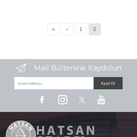
«
‹
1
2