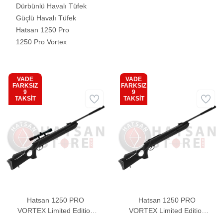
Dürbünlü Havalı Tüfek
Güçlü Havalı Tüfek
Hatsan 1250 Pro
1250 Pro Vortex
VADE
VADE
FARKSIZ
FARKSIZ
9
9
Aynı Gün
Kargo
TAKSİT
TAKSİT
Ücretsiz
Bedava
Hatsan 1250 PRO
Hatsan 1250 PRO
VORTEX Limited Edition
VORTEX Limited Edition
COMBO Havalı Tüfek
Havalı Tüfek